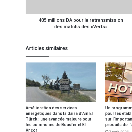
l
i
o
405 millions DA pour la retransmission
n
des matchs des «Verts»
s
D
A
p
Articles similaires
o
u
r
l
a
r
e
t
r
a
Amélioration des services
Un programme
n
énergétiques dans la daïra d’Aïn El
pour les étab
Türck : une avancée majeure pour
sur l’importan
s
les communes de Bousfer et El
produits de l’
m
Ançor
i
7 août 2026