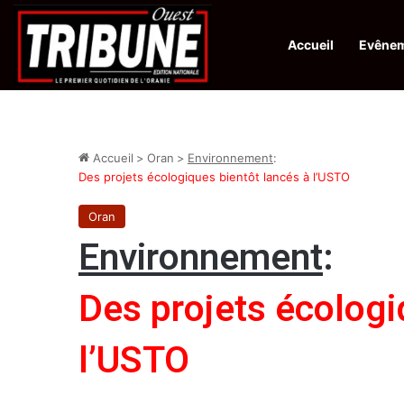
Accueil
Evêne
Infos en Direct:
Lutte contre les drogues : octroi de récompenses 
Accueil
>
Oran
>
Environnement
:
Des projets écologiques bientôt lancés à l’USTO
Oran
Environnement
:
Des projets écologi
l’USTO