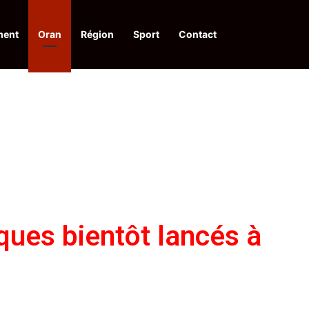
ment
Oran
Région
Sport
Contact
financières aux dénonciateurs de trafiquants
ques bientôt lancés à