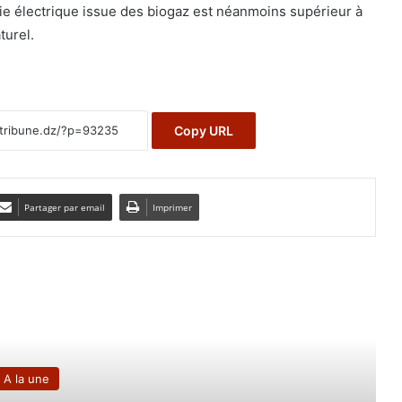
rgie électrique issue des biogaz est néanmoins supérieur à
turel.
Copy URL
Partager par email
Imprimer
e le suivant
Oran