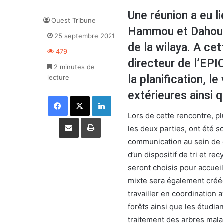
Une réunion a eu li
Ouest Tribune
Hammou et Dahou S
25 septembre 2021
de la wilaya. A ce
479
directeur de l’EPI
2 minutes de
la planification, l
lecture
extérieures ainsi 
Facebook
X
Linkedin
Lors de cette rencontre, pl
Partager par email
Imprimer
les deux parties, ont été 
communication au sein de ce
d’un dispositif de tri et r
seront choisis pour accueil
mixte sera également créée 
travailler en coordination 
forêts ainsi que les étudian
traitement des arbres mala