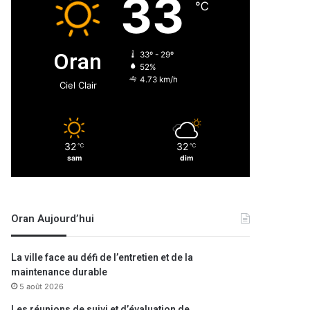
33
℃
Oran
33º - 29º
52%
4.73 km/h
Ciel Clair
32
32
℃
℃
sam
dim
Oran Aujourd’hui
La ville face au défi de l’entretien et de la
maintenance durable
5 août 2026
Les réunions de suivi et d’évaluation de