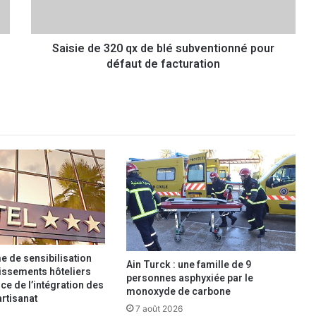
d
e
3
Saisie de 320 qx de blé subventionné pour
2
défaut de facturation
0
q
x
d
e
b
l
é
s
u
b
v
e
n
 de sensibilisation
Ain Turck : une famille de 9
t
lissements hôteliers
personnes asphyxiée par le
ce de l’intégration des
i
monoxyde de carbone
artisanat
o
7 août 2026
n