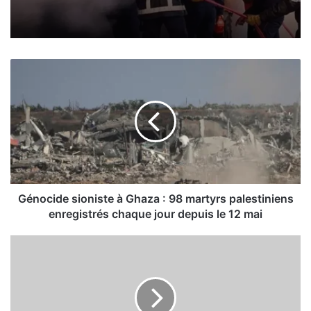
G
é
n
o
c
i
d
e
s
i
Génocide sioniste à Ghaza : 98 martyrs palestiniens
o
enregistrés chaque jour depuis le 12 mai
n
i
S
s
i
t
d
e
i
à
B