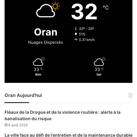
32
n
i
℃
i
l
e
i
n
s
Oran
33º - 29º
s
e
51%
e
c
0.31 km/h
Nuages Dispersés
n
o
r
n
e
t
g
r
33
33
i
℃
℃
e
dim
lun
s
l
t
’
r
e
Oran Aujourd’hui
é
s
s
c
c
r
Fléaux de la Drogue et de la violence routière : alerte à la
h
o
banalisation du risque
a
q
8 août 2026
q
u
u
e
La ville face au défi de l’entretien et de la maintenance durable