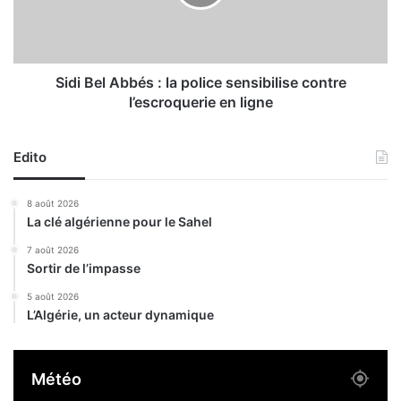
G
e
h
l
a
A
z
b
a
b
Sidi Bel Abbés : la police sensibilise contre
:
é
l’escroquerie en ligne
9
s
8
:
m
l
Edito
a
a
r
p
8 août 2026
t
o
La clé algérienne pour le Sahel
y
l
r
i
7 août 2026
s
Sortir de l’impasse
c
p
e
5 août 2026
a
s
L’Algérie, un acteur dynamique
l
e
e
n
s
s
Météo
t
i
i
b