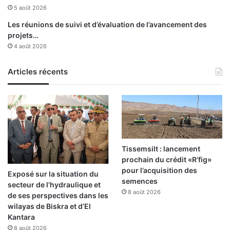
e
r
5 août 2026
j
i
Les réunions de suivi et d’évaluation de l’avancement des
o
e
projets…
u
e
4 août 2026
r
n
d
l
e
Articles récents
i
p
g
u
n
i
e
s
l
e
1
Tissemsilt : lancement
2
prochain du crédit «R’fig»
m
pour l’acquisition des
Exposé sur la situation du
a
semences
secteur de l’hydraulique et
i
8 août 2026
de ses perspectives dans les
wilayas de Biskra et d’El
Kantara
8 août 2026