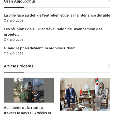
Oran Aujourd’hui
d
s
’
p
u
a
La ville face au défi de l’entretien et de la maintenance durable
n
r
5 août 2026
e
l
r
a
Les réunions de suivi et d’évaluation de l’avancement des
o
P
projets…
u
A
4 août 2026
t
F
Quand le pneu devient un mobilier urbain …
e
e
2 août 2026
d
n
i
t
r
Articles récents
r
e
o
c
i
t
s
e
j
o
u
r
Accidents de la route à
s
travers le pays : 16 décès et