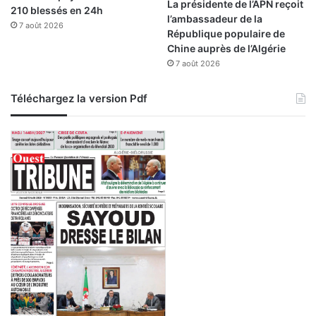
La présidente de l’APN reçoit
210 blessés en 24h
r
l’ambassadeur de la
7 août 2026
s
République populaire de
l
Chine auprès de l’Algérie
'
7 août 2026
h
i
Téléchargez la version Pdf
s
t
o
i
r
e
d
e
l
'
A
l
g
é
r