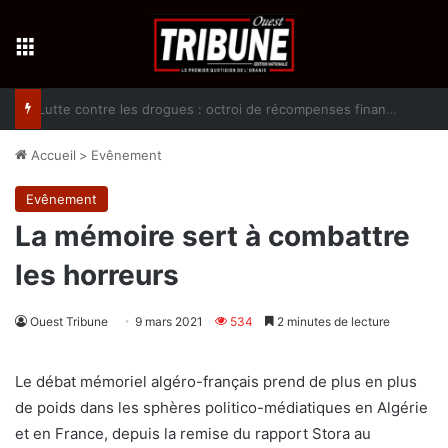
Menu
Lutte contre les drogues : octroi de récompenses financières aux dénonciateurs de trafiquants
Accueil
>
Evênement
Evênement
La mémoire sert à combattre
les horreurs
Ouest Tribune
9 mars 2021
534
2 minutes de lecture
Le débat mémoriel algéro-français prend de plus en plus
de poids dans les sphères politico-médiatiques en Algérie
et en France, depuis la remise du rapport Stora au