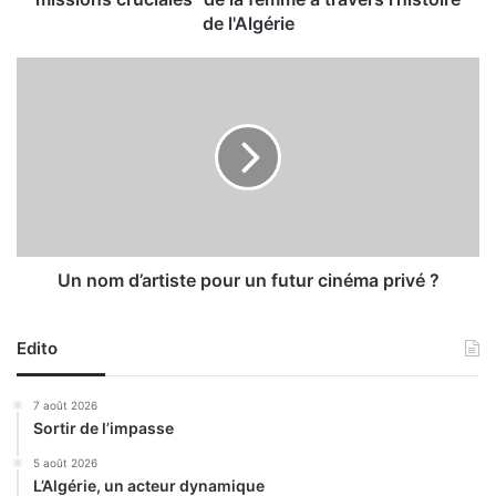
u
de l'Algérie
e
"
U
l
n
e
n
s
o
r
m
ô
d
l
’
e
a
s
r
d
t
Un nom d’artiste pour un futur cinéma privé ?
e
i
p
s
r
Edito
t
e
e
m
p
7 août 2026
i
o
Sortir de l’impasse
e
u
r
r
5 août 2026
p
L’Algérie, un acteur dynamique
u