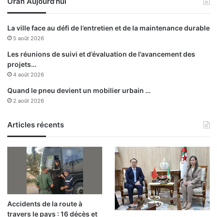
Oran Aujourd’hui
c
i
a
La ville face au défi de l’entretien et de la maintenance durable
l
5 août 2026
e
s
Les réunions de suivi et d’évaluation de l’avancement des
"
projets…
d
4 août 2026
e
Quand le pneu devient un mobilier urbain …
l
2 août 2026
a
f
e
Articles récents
m
m
e
à
t
r
a
Accidents de la route à
v
travers le pays : 16 décès et
e