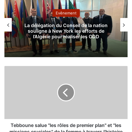
Evênement
La délégation du Conseil de la nation
souligne à New York les efforts de
l’Algérie pour réaliser les ODD
T
e
b
b
o
u
n
e
s
a
Tebboune salue "les rôles de premier plan" et "les
l
missions cruciales" de la femme à travers l'histoire