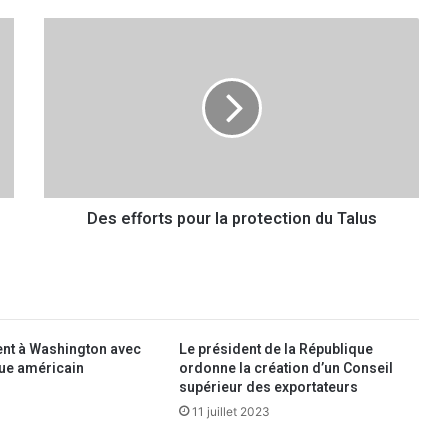
D
e
s
e
f
f
o
r
t
Des efforts pour la protection du Talus
s
p
o
u
r
l
a
ient à Washington avec
Le président de la République
p
ue américain
ordonne la création d’un Conseil
r
supérieur des exportateurs
o
11 juillet 2023
t
e