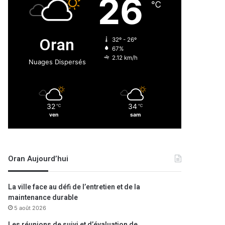
26
℃
Oran
32º - 26º
67%
2.12 km/h
Nuages Dispersés
32
34
℃
℃
ven
sam
Oran Aujourd’hui
La ville face au défi de l’entretien et de la
maintenance durable
5 août 2026
Les réunions de suivi et d’évaluation de