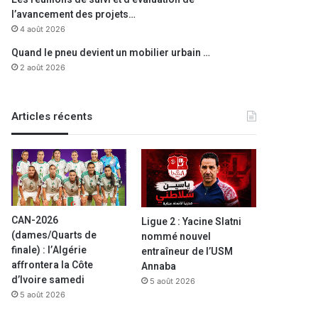
l’avancement des projets…
4 août 2026
Quand le pneu devient un mobilier urbain …
2 août 2026
info en Direct
Articles récents
25 décembre 2021
Décès du joueur du MC Saida
match face à l’AS
CAN-2026
Ligue 2 : Yacine Slatni
(dames/Quarts de
nommé nouvel
finale) : l’Algérie
 2022
10 décembre 2021
17 août 2022
entraîneur de l’USM
Le Président Tebboune adresse ses vœux aux Algériens à l’occasion de la nouvelle année de l’hégire
Coronavirus: 210 nouveaux cas,160 guérisons et 6 décès
Feux de forêt: le Président Tebboune présente ses condoléances aux familles des victimes
affrontera la Côte
Annaba
d’Ivoire samedi
5 août 2026
5 août 2026