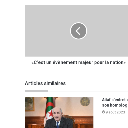
«
C
’
e
s
t
u
n
é
«C’est un évènement majeur pour la nation»
v
è
n
e
Articles similaires
m
e
n
Attaf s’entret
t
son homolog
m
9 août 2023
a
j
e