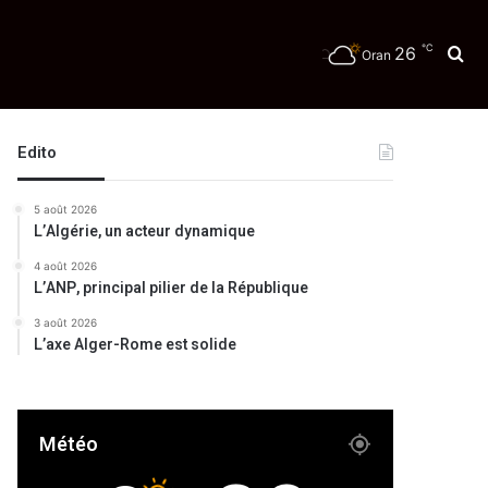
℃
26
Re
Oran
Edito
5 août 2026
L’Algérie, un acteur dynamique
4 août 2026
L’ANP, principal pilier de la République
3 août 2026
L’axe Alger-Rome est solide
Météo