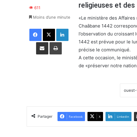
religieuses et de
611
Moins d’une minute
«Le ministère des Affaires
Chaâbane 1442 corresponda
Facebook
X
Linkedin
l’observation du croissant
1442 est prévue pour le lu
Partager par email
Imprimer
précise le communiqué.
A cette occasion, le minist
de «préserver notre nation
Partager
Facebook
X
Linkedin