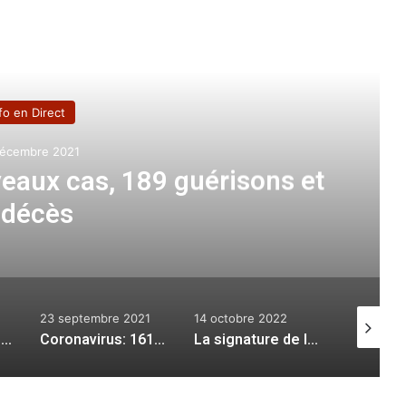
e le suivant
fo en Direct
écembre 2021
eaux cas, 189 guérisons et
 décès
23 septembre 2021
14 octobre 2022
29 juillet
Décès du joueur du MC Saida Loukar en plein match face à l’ASM Oran
Coronavirus: 161 nouveaux cas, 139 guérisons et 9 décès
La signature de la « Déclaration d’Alger »:une journée mémorable