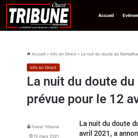
Accueil
Evêne
Infos en Direct:
Protection de la ville sainte d’El-Qods : l’Algérie app
Accueil
>
info en Direct
>
La nuit du doute du Ramadhan
info en Direct
La nuit du doute d
prévue pour le 12 av
La nuit du doute 
Ouest Tribune
avril 2021, a anno
15 mars 2021