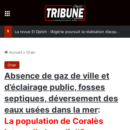
Menu
La revue El Djeïch : l’Algérie poursuit la réalisation d’acquis qualitatifs et historiques dans un climat de sécurité et de stabilité
Accueil
>
Oran
Oran
Absence de gaz de ville et
d’éclairage public, fosses
septiques, déversement des
eaux usées dans la mer
:
La population de Coralès