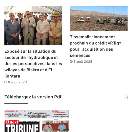
C
o
u
p
e
d
Tissemsilt : lancement
u
prochain du crédit «R’fig»
m
pour l’acquisition des
Exposé sur la situation du
o
semences
secteur de l’hydraulique et
n
8 août 2026
de ses perspectives dans les
d
wilayas de Biskra et d’El
e
Kantara
»
8 août 2026
Téléchargez la version Pdf