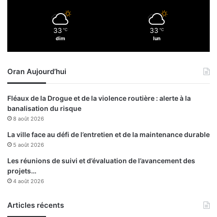
è
’
s
a
g
33
33
℃
℃
i
dim
lun
s
s
a
Oran Aujourd’hui
i
t
d
Fléaux de la Drogue et de la violence routière : alerte à la
’
banalisation du risque
u
8 août 2026
n
e
La ville face au défi de l’entretien et de la maintenance durable
f
5 août 2026
i
Les réunions de suivi et d’évaluation de l’avancement des
n
projets…
a
4 août 2026
l
e
Articles récents
d
e