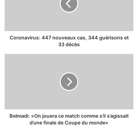
n
a
v
i
r
u
Coronavirus: 447 nouveaux cas, 344 guérisons et
s
33 décès
:
4
B
4
e
7
l
n
m
o
a
u
d
v
i
e
:
a
«
u
O
Belmadi: «On jouera ce match comme s’il s’agissait
x
n
d’une finale de Coupe du monde»
c
j
a
o