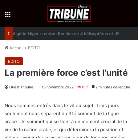
Menu
Algérie-Niger : remise d’un don de 4 hélicoptères et d’équipement militaires à l’armée nigérienne
Accueil
>
EDITO
EDITO
La première force c’est l’unité
Ouest Tribune
15 novembre 2022
617
2 minutes de lecture
Nous sommes entrés dans le vif du sujet. Trois jours
seulement nous séparent du 31é sommet de la ligue
arabe. Un sommet qui se tient à un moment crucial de la
vie de la nation arabe, et qui déterminera la position et
même l’avenir des pays arabes pour de longues années