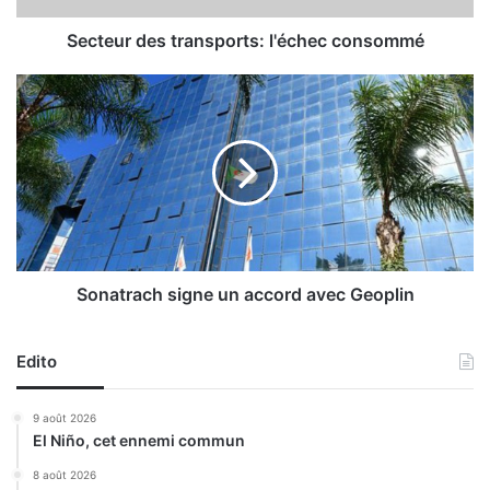
e
s
Secteur des transports: l'échec consommé
t
r
S
a
o
n
n
s
a
p
t
o
r
r
a
t
c
s
h
:
s
Sonatrach signe un accord avec Geoplin
l
i
'
g
é
Edito
n
c
e
h
u
9 août 2026
e
n
El Niño, cet ennemi commun
c
a
c
c
8 août 2026