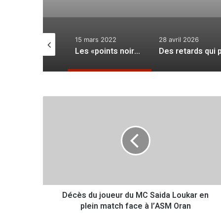
novembre 2022
15 mars 2022
28 avril 2026
Les dernières «confidences» du wali d’Oran
Les «points noirs» qui gangrènent le cadre urbain
D
é
c
è
s
d
u
j
o
Décès du joueur du MC Saida Loukar en
u
plein match face à l’ASM Oran
e
u