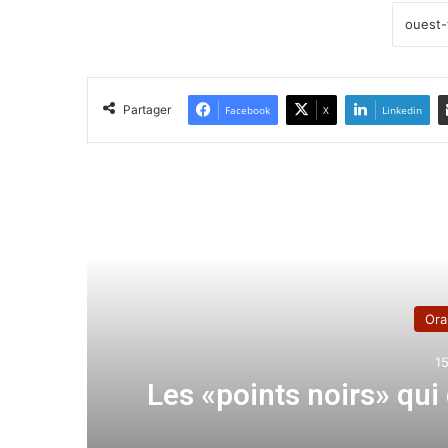
Partager
Facebook
X
Linkedin
Lir
Ora
1
Les «points noirs» qui