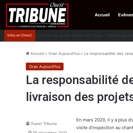
Accueil
Evêne
Infos en Direct:
Protection de la ville sainte d’El-Qods : l’Algérie ap
Accueil
>
Oran Aujourd'hui
>
La responsabilité des retar
Oran Aujourd'hui
La responsabilité d
livraison des projet
En mars 2020, il y a plus d
Ouest Tribune
visite d’inspection au chan
26 décembre 2021