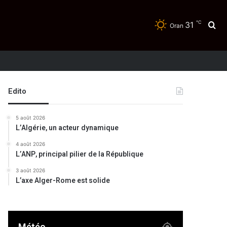
℃
31
Re
Oran
Edito
5 août 2026
L’Algérie, un acteur dynamique
4 août 2026
L’ANP, principal pilier de la République
3 août 2026
L’axe Alger-Rome est solide