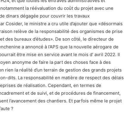
n H24, et que toutes les entraves administratives et
, notamment la réévaluation du coût du projet avec une
 de dinars dégagée pour couvrir les travaux
r Cosider, le ministre a cru utile d’ajouter que «désormais
vraison relève de la responsabilité des organismes de prise
 et des bureaux d’études». De son côté, le directeur de
Benchenine a annoncé à l’APS que la nouvelle aérogare de
pourrait être mise en service avant le mois d’ avril 2022. Il
citoyen anonyme de faire la part des choses face à des
n rien la réalité d’un terrain de gestion des grands projets
on-dits. La responsabilité en matière de respect des délais
treprises de réalisation. Cependant, en termes de
ncadrement et de suivi, et de procédures de financement,
sent l’avancement des chantiers. Et parfois même le projet
faute ?