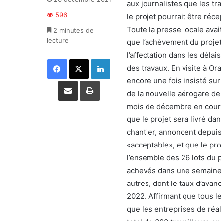
aux journalistes que les t
596
le projet pourrait être réce
Toute la presse locale avai
2 minutes de
lecture
que l’achèvement du projet
l’affectation dans les dél
Facebook
X
Linkedin
des travaux. En visite à Ora
encore une fois insisté sur
Partager par email
Imprimer
de la nouvelle aérogare de 
mois de décembre en cours.
que le projet sera livré da
chantier, annoncent depui
«acceptable», et que le pr
l’ensemble des 26 lots du 
achevés dans une semaine, 
autres, dont le taux d’avan
2022. Affirmant que tous l
que les entreprises de réal