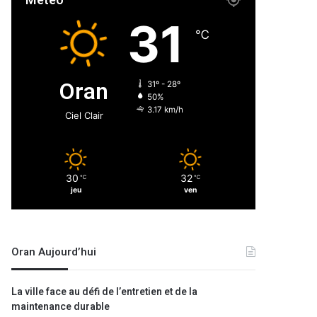
Météo
31
℃
Oran
31º - 28º
50%
3.17 km/h
Ciel Clair
30
32
℃
℃
jeu
ven
Oran Aujourd’hui
La ville face au défi de l’entretien et de la
maintenance durable