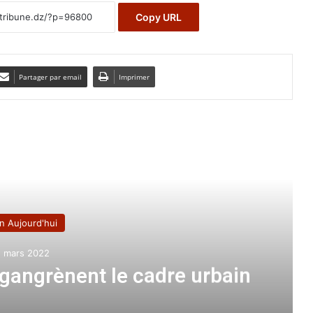
Copy URL
Partager par email
Imprimer
e le suivant
n Aujourd'hui
5 mars 2022
 gangrènent le cadre urbain