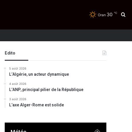
℃
30
Re
Oran
Edito
5 août 2026
L’Algérie, un acteur dynamique
4 août 2026
L’ANP, principal pilier de la République
3 août 2026
L’axe Alger-Rome est solide