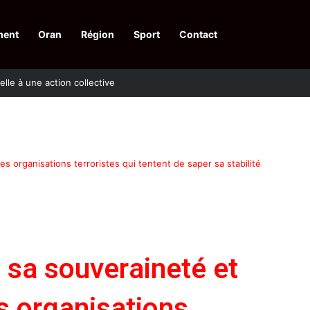
ment
Oran
Région
Sport
Contact
pelle à une action collective
es organisations terroristes qui tentent de saper sa stabilité
à sa souveraineté et
es organisations