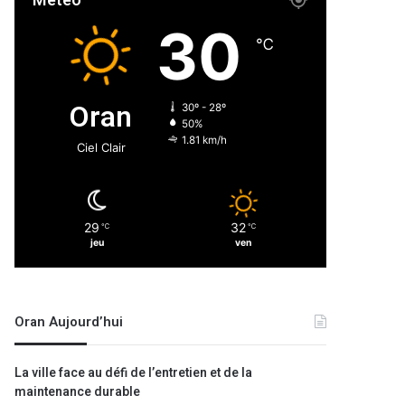
Météo
30
℃
Oran
30º - 28º
50%
1.81 km/h
Ciel Clair
29
32
℃
℃
jeu
ven
Oran Aujourd’hui
La ville face au défi de l’entretien et de la
maintenance durable