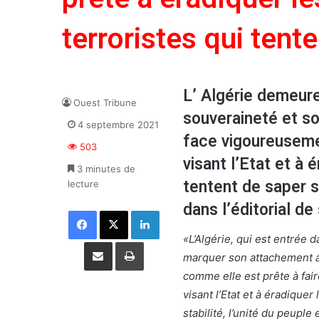
terroristes qui tente
L’ Algérie demeure
Ouest Tribune
souveraineté et so
4 septembre 2021
face vigoureusemen
503
visant l’Etat et à 
3 minutes de
tentent de saper sa
lecture
dans l’éditorial d
Facebook
X
Linkedin
«L’Algérie, qui est entrée 
Partager par email
Imprimer
marquer son attachement au
comme elle est prête à fair
visant l’Etat et à éradiquer
stabilité, l’unité du peuple