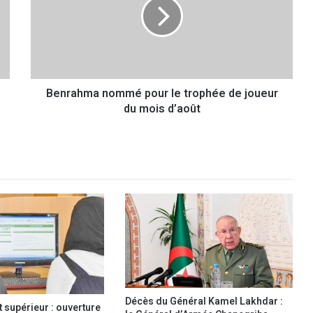
r
a
h
m
a
n
Benrahma nommé pour le trophée de joueur
o
du mois d’août
m
m
é
p
o
u
r
l
e
t
r
o
p
h
Décès du Général Kamel Lakhdar :
supérieur : ouverture
é