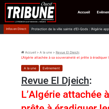
Accueil
Evêne
Infos en Direct:
Protection de la ville sainte d’El-Qods : l’Algérie ap
Accueil
>
A la une
>
Revue El Djeich
:
L’Algérie attachée à sa souveraineté et prête à éradiquer l
A la une
Evênement
Revue El Djeich
:
L’Algérie attachée 
prête à éradiquer l