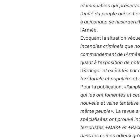
et immuables qui préserven
l’unité du peuple qui se t
à quiconque se hasarderait
l’Armée.
Evoquant la situation vécu
incendies criminels que n
commandement de l’Armée n
quant à l’exposition de notr
l’étranger et exécutés par d
territoriale et populaire et
Pour la publication,
«l’ampl
qui les ont fomentés et ce
nouvelle et vaine tentative 
même peuple».
La revue a 
spécialisées ont prouvé in
terroristes +MAK+ et +Rac
dans les crimes odieux qu’o