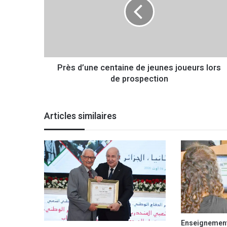
s
d
’
u
n
e
Près d’une centaine de jeunes joueurs lors
c
de prospection
e
n
t
a
Articles similaires
i
n
e
d
e
j
e
u
n
e
Enseignement 
s