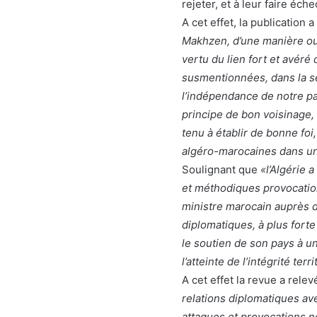
rejeter, et à leur faire éche
A cet effet, la publication 
Makhzen, d’une manière ou
vertu du lien fort et avéré
susmentionnées, dans la sé
l’indépendance de notre pay
principe de bon voisinage, 
tenu à établir de bonne foi
algéro-marocaines dans une 
Soulignant que
«l’Algérie 
et méthodiques provocatio
ministre marocain auprès d
diplomatiques, à plus forte
le soutien de son pays à u
l’atteinte de l’intégrité terri
A cet effet la revue a rele
relations diplomatiques av
attaques et provocations 