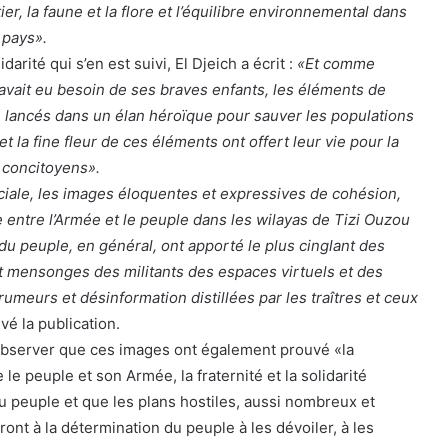
ier, la faune et la flore et l’équilibre environnemental dans
 pays».
darité qui s’en est suivi, El Djeich a écrit :
«Et comme
 avait eu besoin de ses braves enfants, les éléments de
t, lancés dans un élan héroïque pour sauver les populations
t la fine fleur de ces éléments ont offert leur vie pour la
s concitoyens».
ciale, les images éloquentes et expressives de cohésion,
e entre l’Armée et le peuple dans les wilayas de Tizi Ouzou
t du peuple, en général, ont apporté le plus cinglant des
t mensonges des militants des espaces virtuels et des
umeurs et désinformation distillées par les traîtres et ceux
vé la publication.
 observer que ces images ont également prouvé «la
le peuple et son Armée, la fraternité et la solidarité
du peuple et que les plans hostiles, aussi nombreux et
ront à la détermination du peuple à les dévoiler, à les