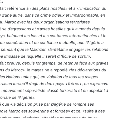
c».
a fait référence à
«des plans hostiles»
et à
«l’implication du
 d’une autre, dans ce crime odieux et impardonnable, en
 du Maroc avec les deux organisations terroristes
rie d’agressions et d’actes hostiles qu’il a menés depuis
s, bafouant les lois et les coutumes internationales et le
de coopération et de confiance mutuelle, que l’Algérie a
, pendant que le Makhzen s’entêtait à engager les relations
impasse de laquelle il serait difficile de sortir».
a fait preuve, depuis longtemps, de retenue face aux graves
ns du Maroc»,
le magazine a rappelé
«les déclarations du
es Nations unies qui, en violation de tous les usages
 raison lorsqu’il s’agit de deux pays +frères+, en exprimant
n mouvement séparatiste classé terroriste et en appelant à
toriale de l’Algérie».
vé que
«la décision prise par l’Algérie de rompre ses
ec le Maroc est souveraine et fondée»
et ce,
«suite à des
nombreuses, répétées, attestées et connues de tous».