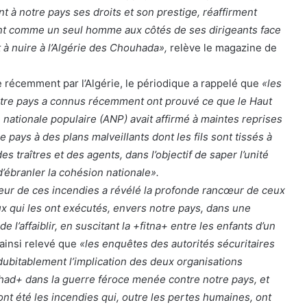
t à notre pays ses droits et son prestige, réaffirment
ient comme un seul homme aux côtés de ses dirigeants face
 à nuire à l’Algérie des Chouhada»,
relève le magazine de
e récemment par l’Algérie, le périodique a rappelé que
«les
otre pays a connus récemment ont prouvé ce que le Haut
ationale populaire (ANP) avait affirmé à maintes reprises
e pays à des plans malveillants dont les fils sont tissés à
es traîtres et des agents, dans l’objectif de saper l’unité
 d’ébranler la cohésion nationale».
eur de ces incendies a révélé la profonde rancœur de ceux
ux qui les ont exécutés, envers notre pays, dans une
de l’affaiblir, en suscitant la +fitna+ entre les enfants d’un
ainsi relevé que
«les enquêtes des autorités sécuritaires
dubitablement l’implication des deux organisations
had+ dans la guerre féroce menée contre notre pays, et
nt été les incendies qui, outre les pertes humaines, ont