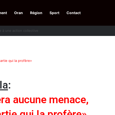
ment
Oran
Région
Sport
Contact
pelle à une action collective
artie qui la profère»
la
:
tera aucune menace,
rtie qui la profère»