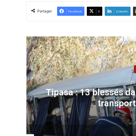
Partager
Facebook
X
Linkedin
Lir
A la une
25 février 2026
Tipasa : 13 blessés dans le dé
transport de voya