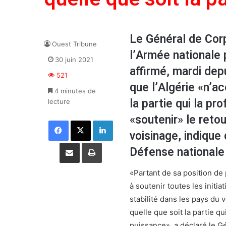
Le Général de Cor
Ouest Tribune
l’Armée nationale 
30 juin 2021
affirmé, mardi dep
521
que l’Algérie «n’a
4 minutes de
la partie qui la p
lecture
«soutenir» le retou
Facebook
X
Linkedin
voisinage, indique
Partager par email
Imprimer
Défense nationale
«Partant de sa position de 
à soutenir toutes les initiat
stabilité dans les pays du 
quelle que soit la partie q
puissance», a déclaré le Gé