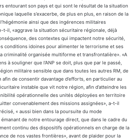
entourant son pays et qui sont le résultat de la situation
onique laquelle s’exacerbe, de plus en plus, en raison de la
 l’hégémonie ainsi que des ingérences militaires
t-il, «aggrave la situation sécuritaire régionale, déjà
conséquence, des contextes qui impactent notre sécurité,
s conditions idoines pour alimenter le terrorisme et ses
la criminalité organisée multiforme et transfrontalière». «A
iens à souligner que l’ANP se doit, plus que par le passé,
 Région militaire sensible que dans toutes les autres RM, de
afin de consentir davantage d’efforts, en particulier au
uritaire instable que vit notre région, afin d’atteindre les
ibilité opérationnelle des unités déployées en territoire
itter convenablement des missions assignées», a-t-il
récisé, « aussi bien dans la poursuite du mode
 émanant de notre entourage direct, que dans le cadre du
ement continu des dispositifs opérationnels en charge de la
lance de nos vastes frontières», avant de plaider pour la