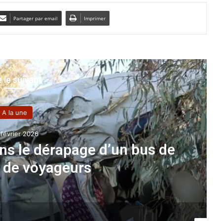
Partager par email
Imprimer
e le suivant
rapage d’un bus de
Premie
geurs