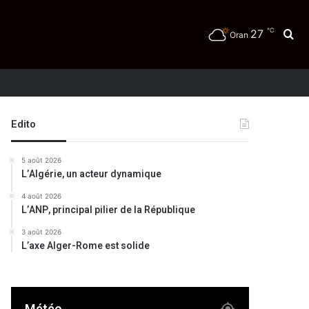
℃
27
Re
Oran
Edito
5 août 2026
L’Algérie, un acteur dynamique
4 août 2026
L’ANP, principal pilier de la République
3 août 2026
L’axe Alger-Rome est solide