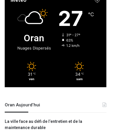
Météo
27
℃
Oran
31º - 27º
63%
1.2 km/h
Nuages Dispersés
31
34
℃
℃
ven
sam
Oran Aujourd’hui
La ville face au défi de l’entretien et de la
maintenance durable