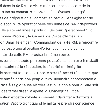
 dans la 4e RM. La visite «s’inscrit dans le cadre de la
aration au combat 2020-2021, afin d’évaluer le degré
 de préparation au combat, en particulier s’agissant de
 disponibilité opérationnelle des unités de l’ANP déployées
 Elle a été entamée à partir du Secteur Opérationnel Sud-
rémonie d’accueil, le Général de Corps d’Armée, en
or, Omar Telemçani, Commandant de la 4e RM, a rencontré
 adressé une allocution d’orientation, suivie par les
nités de cette RM, précise la même source.
s parties et toute personne poussée par son esprit maladif
 l’atteinte à la réputation, la sécurité et l’intégrité
u’ils sachent tous que la riposte sera féroce et résolue et que
lante armée et de son peuple révolutionnaire et combattant à
râce à sa glorieuse histoire, est plus noble pour qu’elle soit
t des téméraires», a ajouté M. Chanegriha. Et de
ation et cette volonté à consentir davantage d’efforts au
 nation s’accroitront quand le militaire prendra conscience