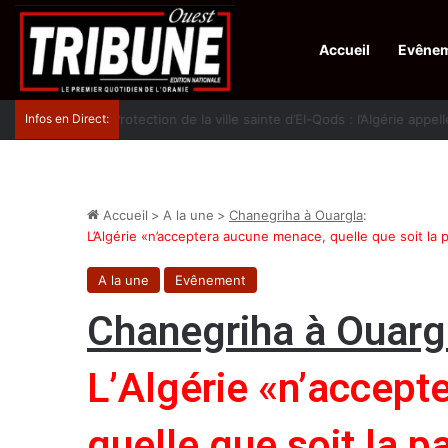
Accueil
Evêne
Infos en Direct:
Protection de la ville sainte d’El-Qods : l’Algérie ap
Accueil
>
A la une
>
Chanegriha à Ouargla
:
L’Algérie «n’acceptera aucune menace, quelle que soit la p
A la une
Evênement
Chanegriha à Ouarg
L’Algérie «n’accep
quelle que soit la pa