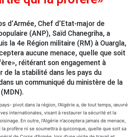
ps d’Armée, Chef d’Etat-major de
populaire (ANP), Saïd Chanegriha, a
uis la 4e Région militaire (RM) à Ouargla,
cceptera aucune menace, quelle que soit
rofère», réitérant son engagement à
r de la stabilité dans les pays du
 dans un communiqué du ministère de la
 (MDN).
pays- pivot dans la région, l’Algérie a, de tout temps, œuvré
ives internationales, visant à restaurer la sécurité et la
voisinage. En outre, l’Algérie n’acceptera jamais de menace,
ui la profère ni se soumettra à quiconque, quelle que soit sa
néral de Corps d’Armée, lors d’une visite de travail et