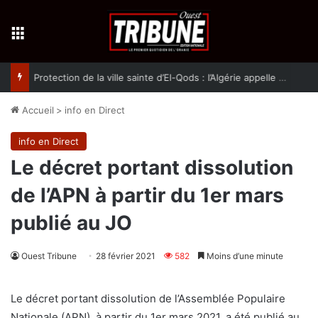
Menu
Protection de la ville sainte d’El-Qods : l’Algérie appelle à une action collective
Accueil
>
info en Direct
info en Direct
Le décret portant dissolution
de l’APN à partir du 1er mars
publié au JO
Ouest Tribune
28 février 2021
582
Moins d’une minute
Le décret portant dissolution de l’Assemblée Populaire
Nationale (APN), à partir du 1er mars 2021, a été publié au