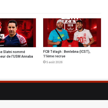
t
e
l
e
s
t
a
d
e
T
FCB Télagh : Benlebna (ICST),
ine Slatni nommé
c
11ème recrue
neur de l’USM Annaba
h
5 août 2026
a
k
e
r
d
e
B
l
i