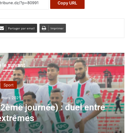
Copy URL
Partager par email
Imprimer
e le suivant
journée) : duel entre
M
mes