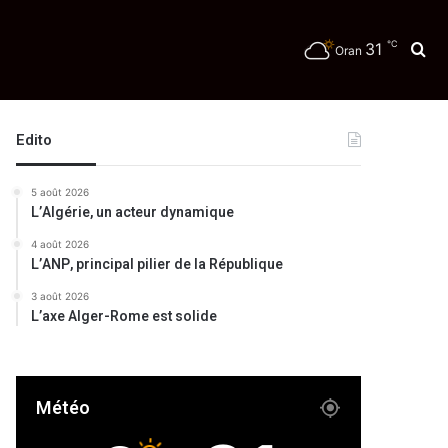
℃
31
Re
Oran
Edito
5 août 2026
L’Algérie, un acteur dynamique
4 août 2026
L’ANP, principal pilier de la République
3 août 2026
L’axe Alger-Rome est solide
Météo