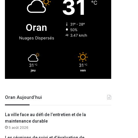
31
℃
Oran
31º - 28º
50%
3.47 km/h
Nuages Dispersés
31
31
℃
℃
jeu
ven
Oran Aujourd’hui
La ville face au défi de l’entretien et de la
maintenance durable
5 août 2026
Les réunions de suivi et d’évaluation de