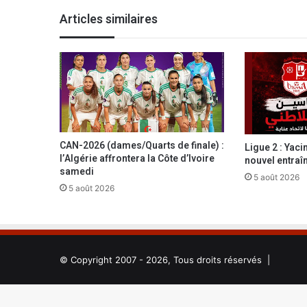
e
Articles similaires
l
a
c
r
o
i
s
s
a
CAN-2026 (dames/Quarts de finale) :
Ligue 2 : Yac
n
l’Algérie affrontera la Côte d’Ivoire
nouvel entraî
c
samedi
5 août 2026
e
5 août 2026
d
e
l
a
p
© Copyright 2007 - 2026, Tous droits réservés |
r
o
d