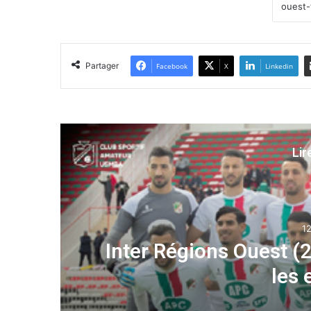
Partager
Facebook
X
Linkedin
Lir
Sport
12 mars 2025
Inter Régions Ouest (22ème 
les extrê