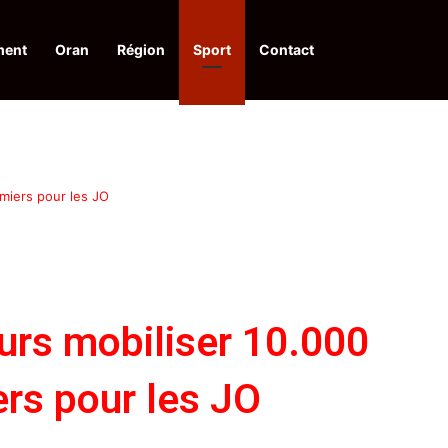
ment
Oran
Région
Sport
Contact
pelle à une action collective
rmiers pour les JO
urs mobiliser 10.000
ers pour les JO