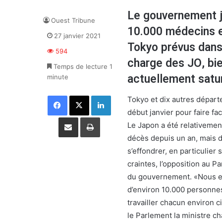
Le gouvernement j
Ouest Tribune
10.000 médecins e
27 janvier 2021
Tokyo prévus dans 
594
charge des JO, bi
Temps de lecture 1
actuellement satur
minute
Facebook
X
Linkedin
Tokyo et dix autres départ
début janvier pour faire f
Partager par email
Imprimer
Le Japon a été relativemen
décès depuis un an, mais d
s’effondrer, en particulier
craintes, l’opposition au 
du gouvernement. «Nous es
d’environ 10.000 personne
travailler chacun environ 
le Parlement la ministre c