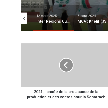
cembre 2023
12 mars 2025
6 août 2024
Coupe de la Confédération (Gr.A/2e journée) : Future FC bat Al-Hilal Benghazi et rejoint l’USMA en tête
Inter Régions Ouest (22ème journée) : duel entre les extrêmes
MCA : Khelif (JSS) cinquième recrue estivale
2
0
2
1
,
l
’
a
n
2021, l’année de la croissance de la
n
production et des ventes pour la Sonatrach
é
e
d