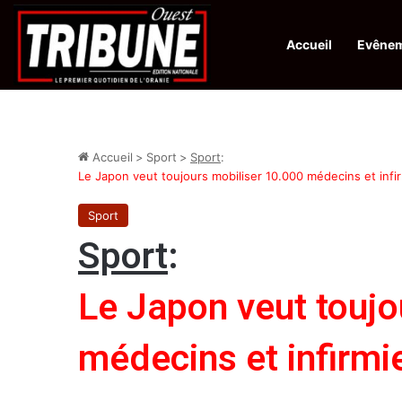
Accueil
Evêne
Infos en Direct:
Protection de la ville sainte d’El-Qods : l’Algérie ap
Accueil
>
Sport
>
Sport
:
Le Japon veut toujours mobiliser 10.000 médecins et infi
Sport
Sport
:
Le Japon veut toujo
médecins et infirmi