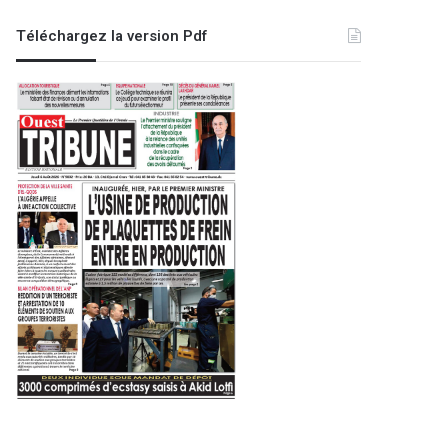
Téléchargez la version Pdf
Sport
6 août 2024
CA : Khelif (JSS) cinquième recr