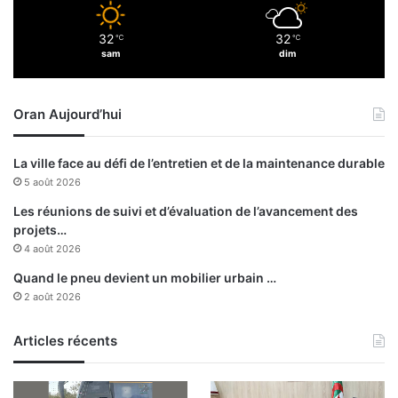
i
s
32
32
℃
℃
e
sam
dim
u
r
Oran Aujourd’hui
La ville face au défi de l’entretien et de la maintenance durable
5 août 2026
Les réunions de suivi et d’évaluation de l’avancement des
projets…
4 août 2026
Quand le pneu devient un mobilier urbain …
2 août 2026
Articles récents