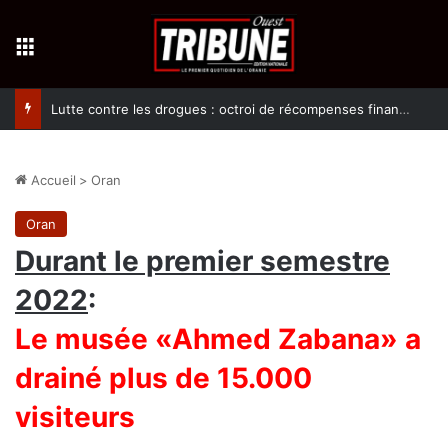
Menu
Lutte contre les drogues : octroi de récompenses financières aux dénonciateurs de trafiquants
Accueil
>
Oran
Oran
Durant le premier semestre
2022
:
Le musée «Ahmed Zabana» a
drainé plus de 15.000
visiteurs