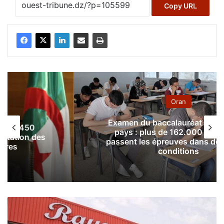
Copy URL
Oran
Examen du baccalauréat à l’Ouest du
pays : plus de 162.000 candidats
passent les épreuves dans de bonnes
conditions
R
a
y