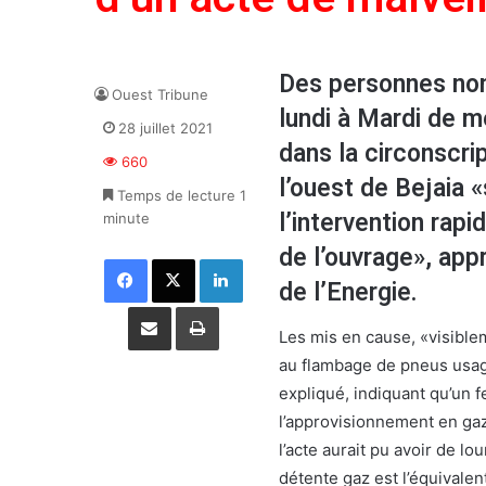
Des personnes non 
Ouest Tribune
lundi à Mardi de m
28 juillet 2021
dans la circonscri
660
l’ouest de Bejaia «
Temps de lecture 1
l’intervention rap
minute
de l’ouvrage», appr
Facebook
X
Linkedin
de l’Energie.
Partager par email
Imprimer
Les mis en cause, «visible
au flambage de pneus usagés
expliqué, indiquant qu’un f
l’approvisionnement en gaz 
l’acte aurait pu avoir de 
détente gaz est l’équivalen