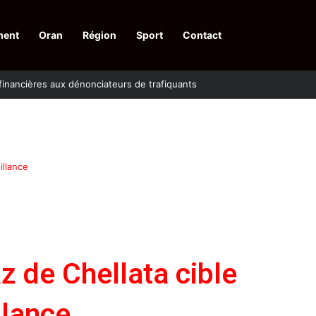
ment
Oran
Région
Sport
Contact
financières aux dénonciateurs de trafiquants
illance
z de Chellata cible
llance