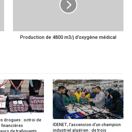
u
c
t
i
o
Production de 4800 m3/j d’oxygène médical
n
d
e
4
8
0
0
m
3
/
j
d
’
o
es drogues : octroi de
x
IDENET, l’ascension d’un champion
financières
y
industriel algérien : de trois
eurs de trafiquants