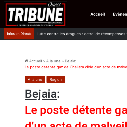
Accueil
Evêne
Infos en Direct:
Lutte contre les drogues : octroi de récompenses 
Accueil
>
A la une
>
Bejaia
:
Le poste détente gaz de Chellata cible d’un acte de malve
A la une
Région
Bejaia
:
Le poste détente ga
d’un acte de malvei