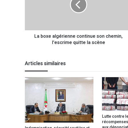
x
e
a
l
g
La boxe algérienne continue son chemin,
é
l'escrime quitte la scène
r
i
e
n
Articles similaires
n
e
c
o
n
t
i
n
u
Lutte contre l
e
récompenses 
s
aux dénonciat