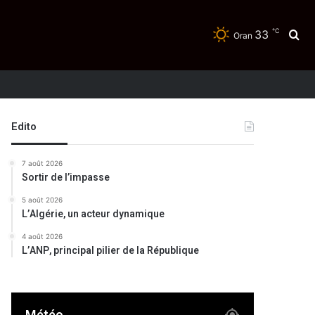
℃
33
Re
Oran
Edito
7 août 2026
Sortir de l’impasse
5 août 2026
L’Algérie, un acteur dynamique
4 août 2026
L’ANP, principal pilier de la République