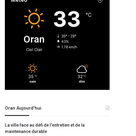
Météo
33
℃
Oran
35º - 28º
43%
1.78 km/h
Ciel Clair
35
32
℃
℃
sam
dim
Oran Aujourd’hui
La ville face au défi de l’entretien et de la
maintenance durable