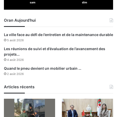
sam
dim
n
e
t
t
r
4
Oran Aujourd’hui
e
d
S
é
O
c
La ville face au défi de l’entretien et de la maintenance durable
N
è
5 août 2026
A
s
T
Les réunions de suivi et d’évaluation de l’avancement des
R
projets…
A
4 août 2026
C
Quand le pneu devient un mobilier urbain …
H
2 août 2026
e
t
l
Articles récents
'
O
f
f
i