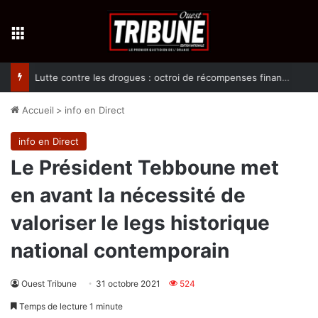
Menu
Lutte contre les drogues : octroi de récompenses financières aux dénonciateurs de trafiquants
Accueil
>
info en Direct
info en Direct
Le Président Tebboune met
en avant la nécessité de
valoriser le legs historique
national contemporain
Ouest Tribune
31 octobre 2021
524
Temps de lecture 1 minute