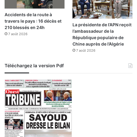
c
e
Accidents de la route à
m
travers le pays : 16 décès et
a
La présidente de l’APN reçoit
210 blessés en 24h
r
l’ambassadeur de la
o
7 août 2026
République populaire de
c
Chine auprès de l’Algérie
a
7 août 2026
i
n
Téléchargez la version Pdf
O
N
E
E