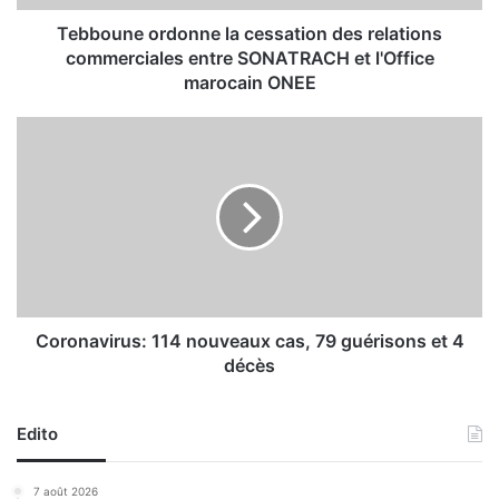
o
r
Tebboune ordonne la cessation des relations
d
commerciales entre SONATRACH et l'Office
o
marocain ONEE
n
n
C
e
o
l
r
a
o
c
n
e
a
s
v
s
i
a
r
t
u
Coronavirus: 114 nouveaux cas, 79 guérisons et 4
i
s
décès
o
:
n
1
d
1
Edito
e
4
s
n
7 août 2026