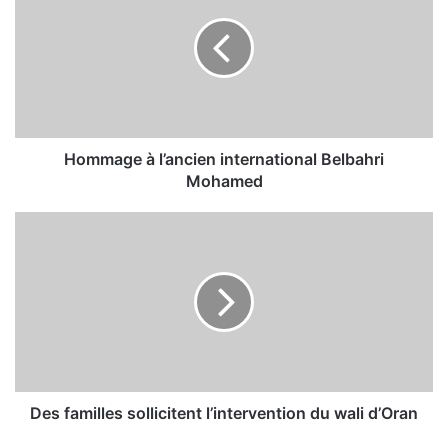
m
m
a
g
e
à
l
’
Hommage à l’ancien international Belbahri
a
Mohamed
n
c
D
i
e
e
s
n
f
i
a
n
m
t
i
e
l
r
l
n
e
Des familles sollicitent l’intervention du wali d’Oran
a
s