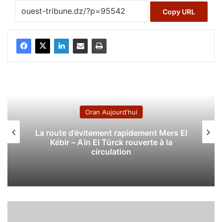
Copy URL
Oran Aujourd'hui
La route d’évitement rapidement Mers El
Kébir – Aïn El Türck rouverte à la
circulation
H
o