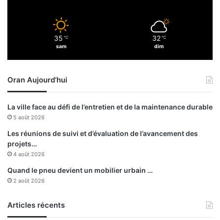
i
o
n
35
32
℃
℃
d
sam
dim
u
w
a
Oran Aujourd’hui
l
i
d
La ville face au défi de l’entretien et de la maintenance durable
’
5 août 2026
O
r
Les réunions de suivi et d’évaluation de l’avancement des
a
projets…
n
4 août 2026
Quand le pneu devient un mobilier urbain …
2 août 2026
Articles récents