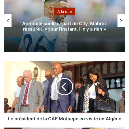
Sport
Ligue 1 (26e j)
:
y, Mahrez
Le WA Tlemcen renoue avec le s
y a rien »
face au RC Arbaâ
L
e
p
r
é
s
i
d
e
n
Le président de la CAF Motsepe en visite en Algérie
t