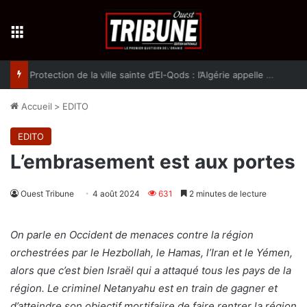
Menu
Protection de la ville sainte d’El-Qods : l’Algérie appelle à une action collective
Accueil
>
EDITO
EDITO
L’embrasement est aux portes
Ouest Tribune
4 août 2024
631
2 minutes de lecture
On parle en Occident de menaces contre la région
orchestrées par le Hezbollah, le Hamas, l’Iran et le Yémen,
alors que c’est bien Israël qui a attaqué tous les pays de la
région. Le criminel Netanyahu est en train de gagner et
d’atteindre son objectif mortifaiire de faire rentrer la région