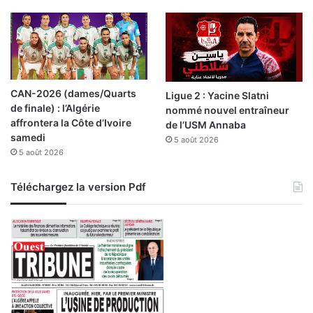
s
d
e
H
a
s
CAN-2026 (dames/Quarts
Ligue 2 : Yacine Slatni
s
de finale) : l’Algérie
nommé nouvel entraîneur
i
affrontera la Côte d’Ivoire
de l’USM Annaba
a
samedi
5 août 2026
n
5 août 2026
e
e
t
Téléchargez la version Pdf
A
ï
n
N
o
u
i
s