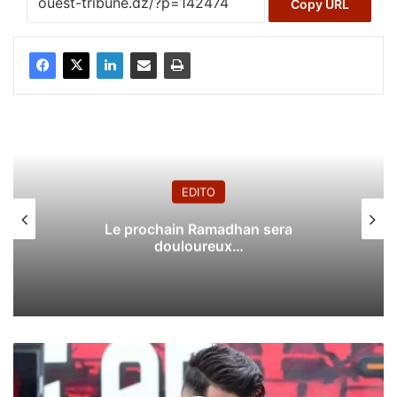
Copy URL
EDITO
Le prochain Ramadhan sera
douloureux…
A
t
h