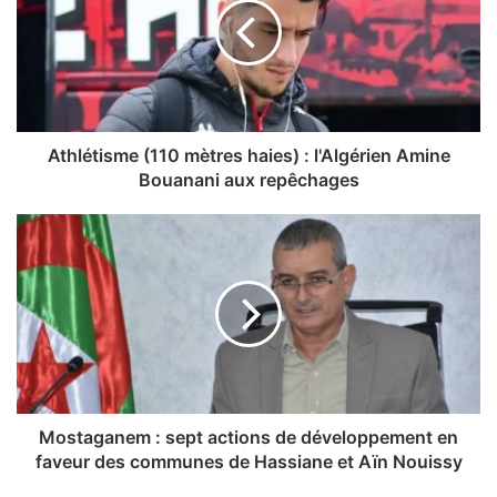
l
é
t
i
s
m
e
Athlétisme (110 mètres haies) : l'Algérien Amine
(
Bouanani aux repêchages
1
1
M
0
o
m
s
è
t
t
a
r
g
e
a
s
n
h
e
a
m
Mostaganem : sept actions de développement en
i
:
faveur des communes de Hassiane et Aïn Nouissy
e
s