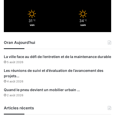
m
n
e
a
n
n
t
31
34
i
℃
℃
e
ven
sam
a
n
u
f
x
a
Oran Aujourd’hui
r
v
e
e
p
u
La ville face au défi de l’entretien et de la maintenance durable
ê
r
5 août 2026
c
d
h
e
Les réunions de suivi et d’évaluation de l’avancement des
a
s
projets…
g
c
4 août 2026
e
o
Quand le pneu devient un mobilier urbain …
s
m
2 août 2026
m
u
Articles récents
n
e