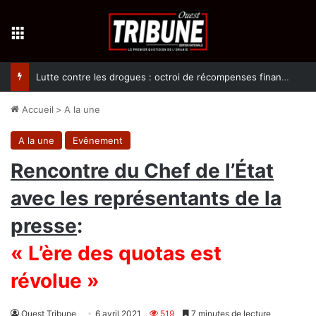
Menu
Lutte contre les drogues : octroi de récompenses financières aux dénonciateurs de trafiquants
Accueil
>
A la une
A la une
Evênement
Rencontre du Chef de l’État
avec les représentants de la
presse
:
« L’ère des quotas est
révolue »
Ouest Tribune
6 avril 2021
519
7 minutes de lecture