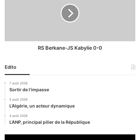
m
B
a
e
i
r
n
k
e
a
«
n
q
e
u
-
RS Berkane-JS Kabylie 0-0
a
J
l
S
i
Edito
K
f
a
i
b
7 août 2026
é
y
Sortir de l’impasse
e
l
»
i
5 août 2026
p
L’Algérie, un acteur dynamique
e
o
0
4 août 2026
u
-
L’ANP, principal pilier de la République
r
0
r
e