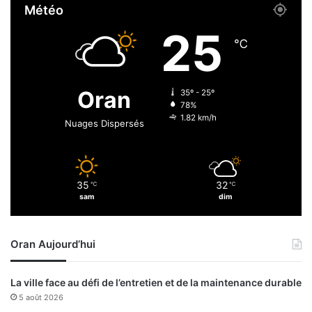
Météo
l
e
25
v
℃
e
r
l
Oran
35º - 25º
e
78%
s
1.82 km/h
Nuages Dispersés
d
é
f
i
35
32
℃
℃
s
sam
dim
a
c
t
Oran Aujourd’hui
u
e
l
La ville face au défi de l’entretien et de la maintenance durable
s
5 août 2026