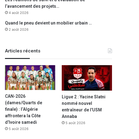
l’avancement des projets…
4 août 2026
Quand le pneu devient un mobilier urbain …
2 août 2026
Articles récents
Sport
10 août 2025
USM Alger : le milieu de te
CAN-2026
Ligue 2 : Yacine Slatni
(dames/Quarts de
nommé nouvel
Naâmani libé
finale) : l’Algérie
entraîneur de l’USM
affrontera la Côte
Annaba
d’Ivoire samedi
5 août 2026
5 août 2026