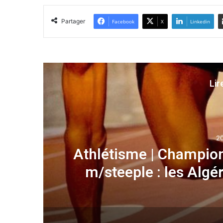
Partager
Facebook
X
Linkedin
Lir
2
) :
Athlétisme | Champio
m/steeple : les Algé
qu