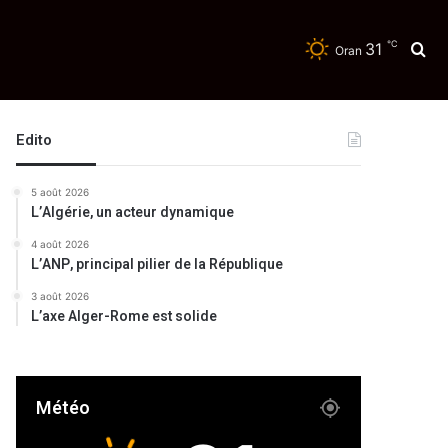
℃
31
Re
Oran
Edito
5 août 2026
L’Algérie, un acteur dynamique
4 août 2026
L’ANP, principal pilier de la République
3 août 2026
L’axe Alger-Rome est solide
Météo