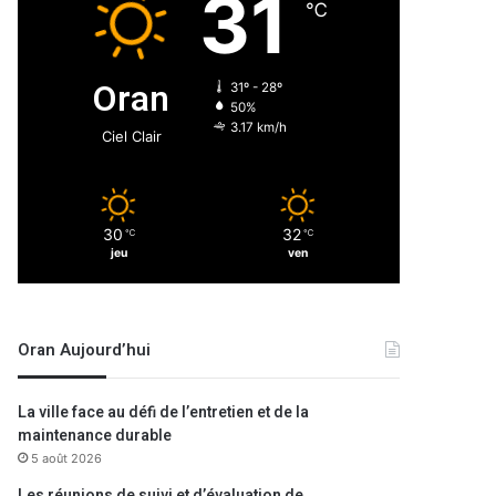
31
℃
Oran
31º - 28º
50%
3.17 km/h
Ciel Clair
30
32
℃
℃
jeu
ven
Oran Aujourd’hui
La ville face au défi de l’entretien et de la
maintenance durable
5 août 2026
Les réunions de suivi et d’évaluation de