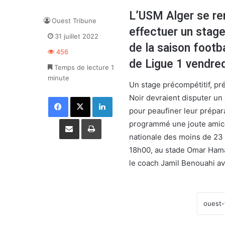
L’USM Alger se ren
Ouest Tribune
effectuer un stag
31 juillet 2022
de la saison footb
456
de Ligue 1 vendredi
Temps de lecture 1
minute
Un stage précompétitif, pré
Noir devraient disputer un
Facebook
X
Linkedin
pour peaufiner leur prépara
Partager par email
Imprimer
programmé une joute amica
nationale des moins de 23 
18h00, au stade Omar Hamad
le coach Jamil Benouahi av