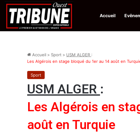
Accueil
Evêne
Infos en Direct:
Protection de la ville sainte d’El-Qods : l’Algérie ap
Accueil
>
Sport
>
USM ALGER
:
Les Algérois en stage bloqué du 1er au 14 août en Turqui
Sport
USM ALGER
:
Les Algérois en sta
août en Turquie