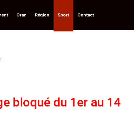
ment
Oran
Région
Sport
Contact
pelle à une action collective
e
ge bloqué du 1er au 14