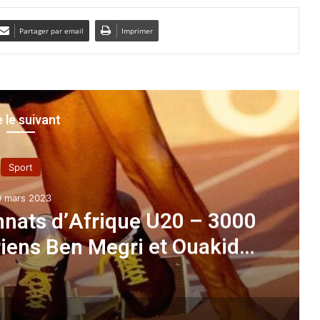
Partager par email
Imprimer
e le suivant
Sport
0 mars 2023
nnats d’Afrique U20 – 3000
riens Ben Megri et Ouakid
alifiés