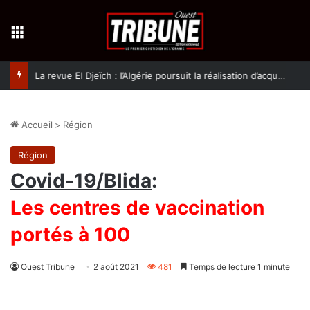
Menu
La revue El Djeïch : l’Algérie poursuit la réalisation d’acquis qualitatifs et historiques dans un climat de sécurité et de stabilité
Accueil
>
Région
Région
Covid-19/Blida
:
Les centres de vaccination
portés à 100
Ouest Tribune
2 août 2021
481
Temps de lecture 1 minute