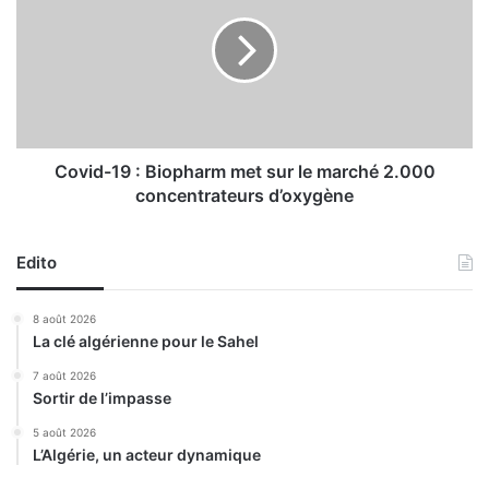
’
v
u
i
n
d
r
-
é
1
s
9
e
:
a
B
Covid-19 : Biopharm met sur le marché 2.000
u
i
concentrateurs d’oxygène
d
o
e
p
t
h
Edito
r
a
a
r
8 août 2026
f
m
La clé algérienne pour le Sahel
i
m
c
e
7 août 2026
d
Sortir de l’impasse
t
e
s
5 août 2026
p
u
L’Algérie, un acteur dynamique
s
r
y