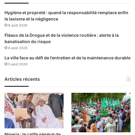
t
h
Hygiène et propreté : quand la responsabilité remplace enfin
o
le laxisme et la négligence
n
9 août 2026
l
e
Fléaux de la Drogue et de la violence routière : alerte à la
3
banalisation du risque
a
8 août 2026
v
La ville face au défi de l’entretien et de la maintenance durable
r
5 août 2026
i
l
Articles récents
Nigeria : le calife général de