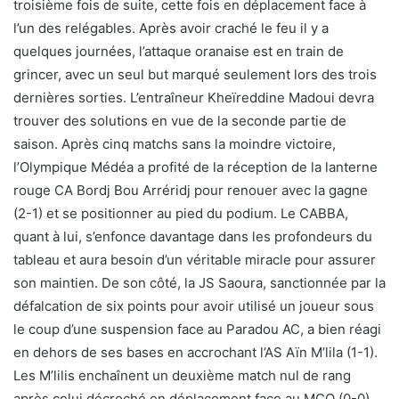
troisième fois de suite, cette fois en déplacement face à
l’un des relégables. Après avoir craché le feu il y a
quelques journées, l’attaque oranaise est en train de
grincer, avec un seul but marqué seulement lors des trois
dernières sorties. L’entraîneur Kheïreddine Madoui devra
trouver des solutions en vue de la seconde partie de
saison. Après cinq matchs sans la moindre victoire,
l’Olympique Médéa a profité de la réception de la lanterne
rouge CA Bordj Bou Arréridj pour renouer avec la gagne
(2-1) et se positionner au pied du podium. Le CABBA,
quant à lui, s’enfonce davantage dans les profondeurs du
tableau et aura besoin d’un véritable miracle pour assurer
son maintien. De son côté, la JS Saoura, sanctionnée par la
défalcation de six points pour avoir utilisé un joueur sous
le coup d’une suspension face au Paradou AC, a bien réagi
en dehors de ses bases en accrochant l’AS Aïn M’lila (1-1).
Les M’lilis enchaînent un deuxième match nul de rang
après celui décroché en déplacement face au MCO (0-0).