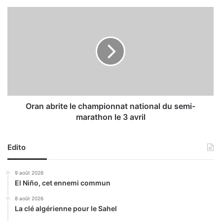
e
l
O
’
r
a
a
l
n
i
a
m
b
e
r
n
i
t
t
a
e
Oran abrite le championnat national du semi-
t
l
marathon le 3 avril
i
e
o
c
n
h
Edito
e
a
n
m
9 août 2026
e
p
El Niño, cet ennemi commun
a
i
u
o
8 août 2026
p
La clé algérienne pour le Sahel
n
o
n