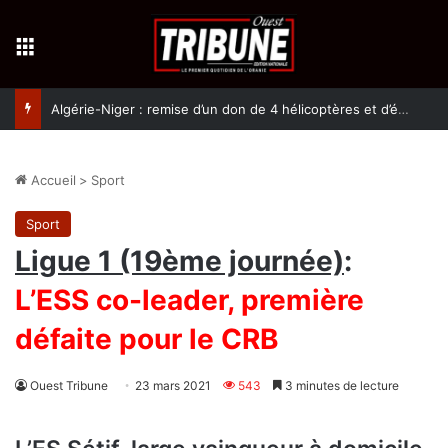
Menu
Algérie-Niger : remise d’un don de 4 hélicoptères et d’équipement militaires à l’armée nigérienne
Accueil
>
Sport
Sport
Ligue 1 (19ème journée)
:
L’ESS co-leader, première
défaite pour le CRB
Ouest Tribune
23 mars 2021
543
3 minutes de lecture