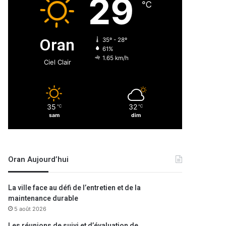
29
℃
Oran
35º - 28º
61%
1.65 km/h
Ciel Clair
35
32
℃
℃
sam
dim
Oran Aujourd’hui
La ville face au défi de l’entretien et de la
maintenance durable
5 août 2026
Les réunions de suivi et d’évaluation de