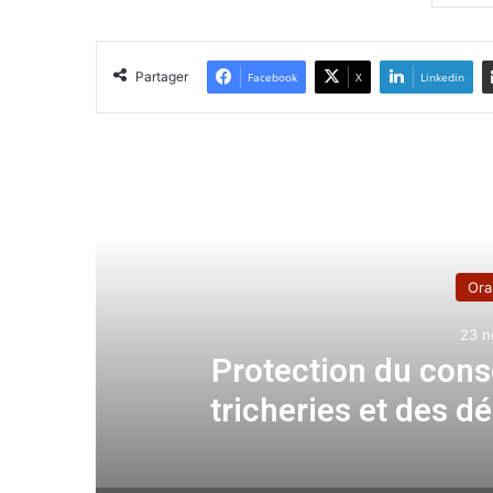
Partager
Facebook
X
Linkedin
Lir
Ora
23 n
Protection du cons
tricheries et des d
comm