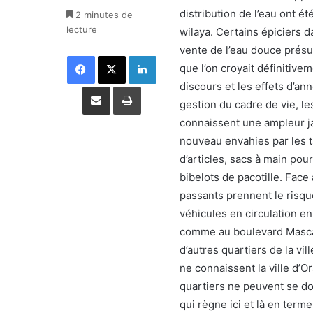
distribution de l’eau ont é
2 minutes de
lecture
wilaya. Certains épiciers da
vente de l’eau douce présu
Facebook
X
Linkedin
que l’on croyait définitive
discours et les effets d’a
Partager par email
Imprimer
gestion du cadre de vie, l
connaissent une ampleur ja
nouveau envahies par les t
d’articles, sacs à main pou
bibelots de pacotille. Face 
passants prennent le risque
véhicules en circulation e
comme au boulevard Mascara
d’autres quartiers de la vi
ne connaissent la ville d’
quartiers ne peuvent se dou
qui règne ici et là en term