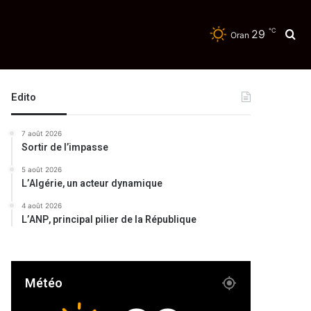
℃
29
Re
Oran
Edito
7 août 2026
Sortir de l’impasse
5 août 2026
L’Algérie, un acteur dynamique
4 août 2026
L’ANP, principal pilier de la République
Météo