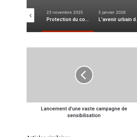
 janvier 2024
23 novembre 2025
5 janvier 2026
Les chiens, les chats, les rats… et même les sangliers errants !
Protection du consommateur : le fléau des tricheries et des dérives dans les pratiques commerciales
L’avenir urbain de la vi
L
a
n
c
e
m
e
n
t
Lancement d’une vaste campagne de
d
sensibilisation
’
u
n
e