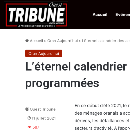
Accueil
Evêne
Infos en Direct:
Lutte contre les drogues : octroi de récompenses 
Accueil
>
Oran Aujourd'hui
>
L’éternel calendrier des 
Oran Aujourd'hui
L’éternel calendrier
programmées
En ce début d’été 2021, le 
Ouest Tribune
des ménages oranais a acc
11 juillet 2021
dérives, les défaillances e
587
secteurs d’activité. A l’ap