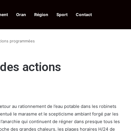
ment
Oran
Région
Sport
Contact
financières aux dénonciateurs de trafiquants
actions programmées
 des actions
retour au rationnement de l’eau potable dans les robinets
entué le marasme et le scepticisme ambiant forgé par les
t l’anarchie qui continuent de régner dans presque tous les
proche des grandes chaleurs, les plages horaires H/24 de