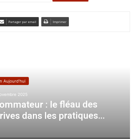
Partager par email
Imprimer
e le suivant
n Aujourd'hui
ovembre 2025
ommateur : le fléau des
érives dans les pratiques
erciales