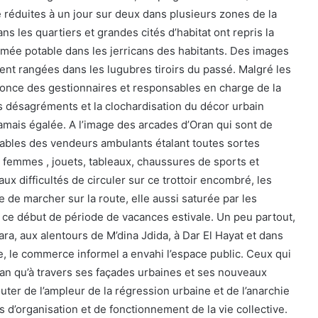
té réduites à un jour sur deux dans plusieurs zones de la
ns les quartiers et grandes cités d’habitat ont repris la
mée potable dans les jerricans des habitants. Des images
ment rangées dans les lugubres tiroirs du passé. Malgré les
nnonce des gestionnaires et responsables en charge de la
es désagréments et la clochardisation du décor urbain
mais égalée. A l’image des arcades d’Oran qui sont de
ables des vendeurs ambulants étalant toutes sortes
r femmes , jouets, tableaux, chaussures de sports et
aux difficultés de circuler sur ce trottoir encombré, les
 de marcher sur la route, elle aussi saturée par les
n ce début de période de vacances estivale. Un peu partout,
, aux alentours de M’dina Jdida, à Dar El Hayat et dans
lle, le commerce informel a envahi l’espace public. Ceux qui
Oran qu’à travers ses façades urbaines et ses nouveaux
ter de l’ampleur de la régression urbaine et de l’anarchie
es d’organisation et de fonctionnement de la vie collective.