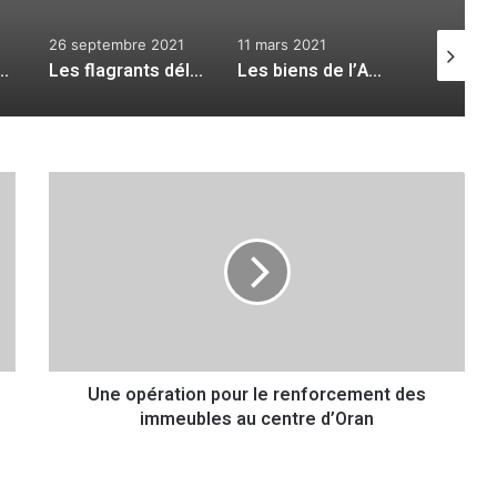
26 septembre 2021
11 mars 2021
12 octobr
lle : il n’est jamais trop tard pour bien faire…
Les flagrants délits de laxisme et d’incompétence…
Les biens de l’APC d’Oran sont toujours convoités
U
n
e
o
p
é
r
a
t
Une opération pour le renforcement des
i
immeubles au centre d’Oran
o
n
p
o