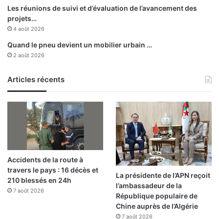
n
a
Les réunions de suivi et d’évaluation de l’avancement des
t
u
projets…
s
c
4 août 2026
n
h
Quand le pneu devient un mobilier urbain …
o
a
2 août 2026
i
m
r
p
s
Articles récents
i
o
n
n
a
t
n
a
Accidents de la route à
t
travers le pays : 16 décès et
i
La présidente de l’APN reçoit
210 blessés en 24h
o
l’ambassadeur de la
7 août 2026
n
République populaire de
a
Chine auprès de l’Algérie
l
7 août 2026