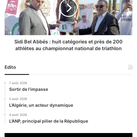
a
i
D
B
V
e
C
l
p
A
o
b
u
b
Sidi Bel Abbés : huit catégories et près de 200
r
é
athlètes au championnat national de triathlon
s
s
u
:
i
h
Edito
t
u
s
i
7 août 2026
o
t
Sortir de l’impasse
n
c
p
a
5 août 2026
r
L’Algérie, un acteur dynamique
t
o
é
4 août 2026
g
g
L’ANP, principal pilier de la République
r
o
a
r
m