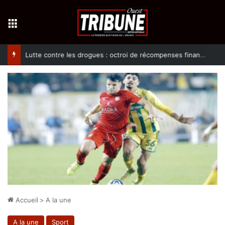
Menu
Lutte contre les drogues : octroi de récompenses financières aux dénonciateurs de trafiquants
Accueil
>
A la une
A la une
Sport