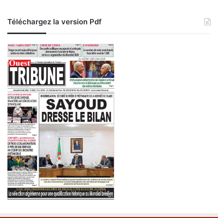
d
e
Téléchargez la version Pdf
t
r
i
a
t
h
l
o
n