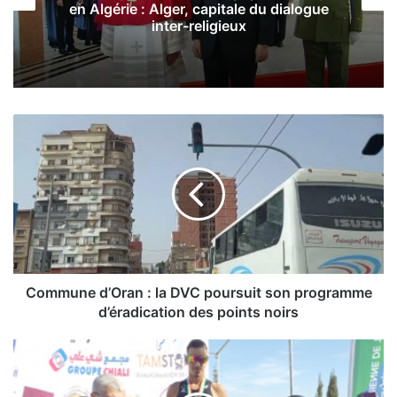
en Algérie : Alger, capitale du dialogue
inter-religieux
C
o
m
m
u
n
e
d
’
O
Commune d’Oran : la DVC poursuit son programme
r
d’éradication des points noirs
a
n
S
:
i
l
d