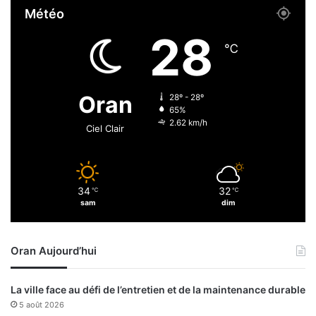
i
Météo
m
e
e
s
28
d
e
℃
’
t
é
p
r
r
Oran
28º - 28º
a
è
65%
d
s
2.62 km/h
Ciel Clair
i
d
c
e
a
2
t
0
34
32
i
℃
℃
0
sam
dim
o
a
n
t
d
h
Oran Aujourd’hui
e
l
s
è
p
t
La ville face au défi de l’entretien et de la maintenance durable
o
e
5 août 2026
i
s