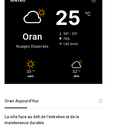
Météo
25
℃
Oran
35º - 25º
78%
1.82 km/h
Nuages Dispersés
35
32
℃
℃
sam
dim
Oran Aujourd’hui
La ville face au défi de l’entretien et de la
maintenance durable