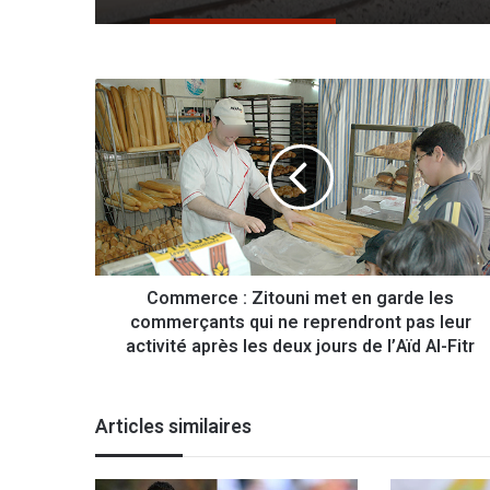
La vaccination contre la Covid-19 débute aujourd’hui
C
o
m
m
e
r
c
e
:
Commerce : Zitouni met en garde les
Z
commerçants qui ne reprendront pas leur
i
t
activité après les deux jours de l’Aïd Al-Fitr
o
u
n
Articles similaires
i
m
e