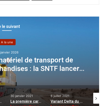
e le suivant
A la une
ovembre 2025
u sort du hadj 2026 : clôture
le 6 novembre prochain
6 juillet 2021
2 avril 2023
11 avril 2
se Spoutnik V arrivée hier
Variant Delta du coronavirus
:
:
LRFO | Régionale Une (20ème journée) : Ben Badis persiste et signe