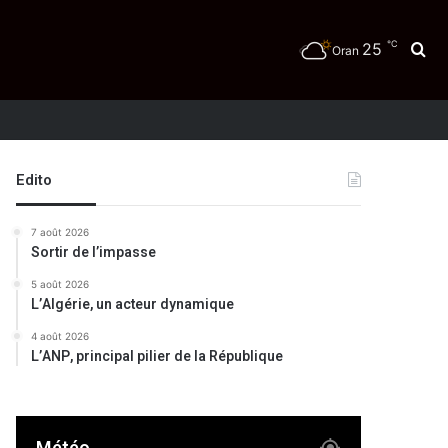
℃
25
Re
Oran
Edito
7 août 2026
Sortir de l’impasse
5 août 2026
L’Algérie, un acteur dynamique
4 août 2026
L’ANP, principal pilier de la République