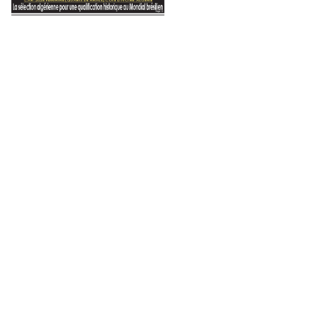
A la une
30 janvier 2021
La première cargaison du vacc
V arrivée hier
La vaccination contre la C
aujourd’hui
025
17 juin 2026
6 février 2024
Lancement imminent de la Charte nationale des économies d’eau : un engagement pour une gestion durable de la ressource
Goal-ball / Championnat du monde 2026 : la sélection algérienne messieurs termine 14e du tournoi
Mohamed Laagab : nécessité de la formation de journalistes spécialisés dans le domaine du gaz, au vu de son rôle vital