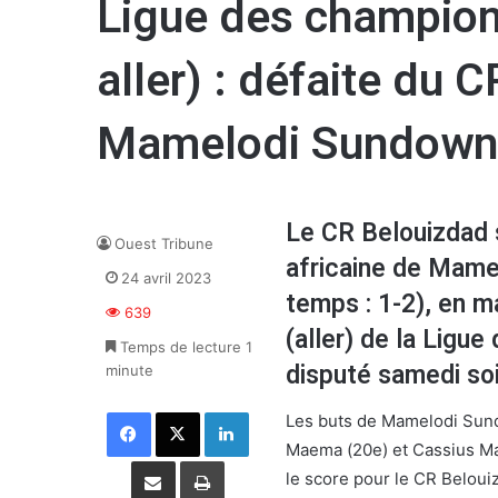
Ligue des champions
aller) : défaite du 
Mamelodi Sundowns
Le CR Belouizdad s
Ouest Tribune
africaine de Mamel
24 avril 2023
temps : 1-2), en m
639
(aller) de la Ligu
Temps de lecture 1
disputé samedi so
minute
Facebook
X
Linkedin
Les buts de Mamelodi Sundo
Maema (20e) et Cassius Mai
Partager par email
Imprimer
le score pour le CR Beloui