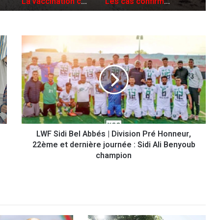
Les cas confirmés en Algérie s’élèvent à 31
L
W
F
S
i
d
i
B
e
LWF Sidi Bel Abbés | Division Pré Honneur,
l
22ème et dernière journée : Sidi Ali Benyoub
A
b
champion
b
é
s
|
D
i