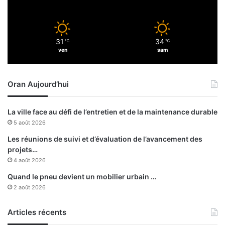
s
d
t
e
p
l
l
a
31
34
u
℃
℃
C
ven
sam
s
i
t
é
Oran Aujourd’hui
?
La ville face au défi de l’entretien et de la maintenance durable
5 août 2026
Les réunions de suivi et d’évaluation de l’avancement des
projets…
4 août 2026
Quand le pneu devient un mobilier urbain …
2 août 2026
Articles récents