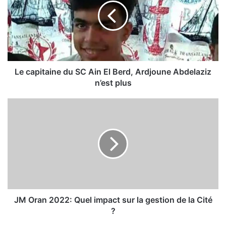
a
p
i
t
a
i
n
Le capitaine du SC Ain El Berd, Ardjoune Abdelaziz
e
n’est plus
d
u
J
S
M
C
O
A
r
i
a
n
n
E
2
l
0
B
2
e
2
JM Oran 2022: Quel impact sur la gestion de la Cité
r
:
?
d
Q