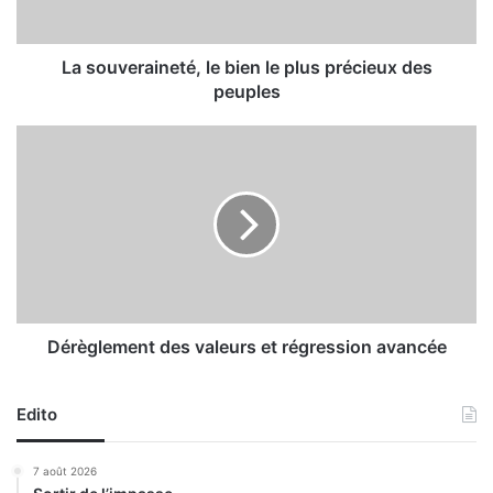
r
a
i
La souveraineté, le bien le plus précieux des
n
peuples
e
t
D
é
é
,
r
l
è
e
g
l
b
e
i
m
e
e
n
n
Dérèglement des valeurs et régression avancée
l
t
e
d
p
Edito
e
l
s
u
v
7 août 2026
s
a