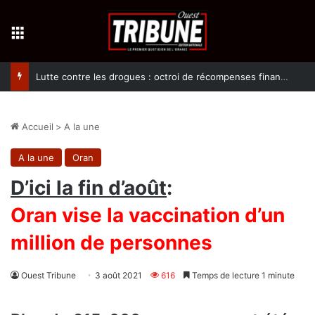
Menu
Lutte contre les drogues : octroi de récompenses financières aux dénonciateurs de trafiquants
Accueil
>
A la une
A la une
Oran
D’ici la fin d’août
:
Oran vise la vaccination d’un
million de personnes
Ouest Tribune
3 août 2021
616
Temps de lecture 1 minute