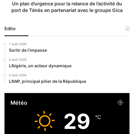
o
r
Un plan d’urgence pour la relance de l’activité du
r
g
port de Ténès en partenariat avec le groupe Gica
t
e
i
n
f
c
Edito
d
e
e
p
7 août 2026
S
o
Sortir de l’impasse
i
u
g
r
5 août 2026
L’Algérie, un acteur dynamique
l
a
4 août 2026
r
L’ANP, principal pilier de la République
e
l
a
Météo
n
c
29
e
℃
d
e