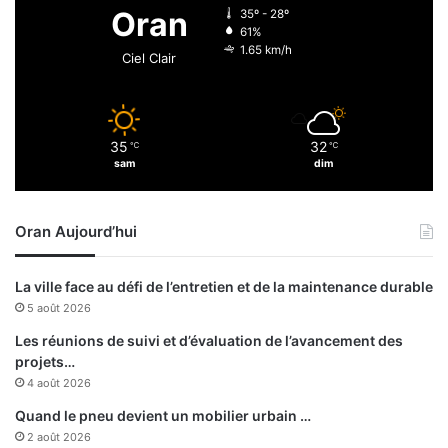
l
Oran
35º - 28º
’
61%
a
1.65 km/h
Ciel Clair
c
t
i
v
35
32
℃
℃
i
sam
dim
t
é
d
Oran Aujourd’hui
u
p
o
La ville face au défi de l’entretien et de la maintenance durable
r
5 août 2026
t
d
Les réunions de suivi et d’évaluation de l’avancement des
e
projets…
T
4 août 2026
é
Quand le pneu devient un mobilier urbain …
n
2 août 2026
è