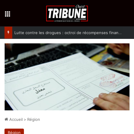
Menu
Lutte contre les drogues : octroi de récompenses financières aux dénonciateurs de trafiquants
Accueil
>
Région
Région