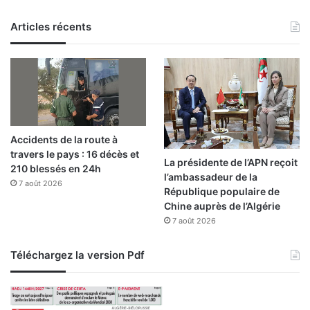
s
Articles récents
e
n
p
a
r
t
e
n
Accidents de la route à
a
travers le pays : 16 décès et
r
La présidente de l’APN reçoit
210 blessés en 24h
i
l’ambassadeur de la
7 août 2026
a
République populaire de
t
Chine auprès de l’Algérie
a
7 août 2026
v
e
Téléchargez la version Pdf
c
l
e
g