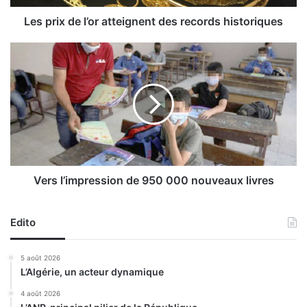
e
l
Les prix de l’or atteignent des records historiques
’
o
V
r
e
a
r
t
s
t
l
e
’
i
i
g
m
n
p
e
r
Vers l’impression de 950 000 nouveaux livres
n
e
t
s
d
Edito
s
e
i
s
o
5 août 2026
r
n
L’Algérie, un acteur dynamique
e
d
c
e
4 août 2026