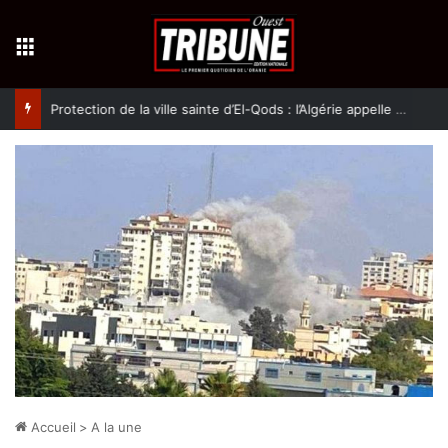
Menu
Protection de la ville sainte d’El-Qods : l’Algérie appelle à une action collective
Accueil
>
A la une