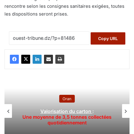
rencontre selon les consignes sanitaires exigées, toutes
les dispositions seront prises.
Copy URL
Oran
lorisation du carton
:
Oran — Alimen
ne de 3,5 tonnes collectées
retour pr
quotidiennement