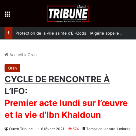
Menu
Protection de la ville sainte d’El-Qods : l’Algérie appelle à une action collective
Accueil
>
Oran
Oran
CYCLE DE RENCONTRE À
L’IFO
:
Premier acte lundi sur l’œuvre
et la vie d’Ibn Khaldoun
Ouest Tribune
6 février 2021
574
Temps de lecture 1 minute