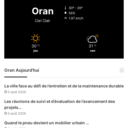
0
s
Oran
30º - 26º
56%
1.97 km/h
Ciel Clair
30
31
℃
℃
jeu
ven
Oran Aujourd’hui
La ville face au défi de l’entretien et de la maintenance durable
5 août 2026
Les réunions de suivi et d’évaluation de l’avancement des
projets…
4 août 2026
Quand le pneu devient un mobilier urbain …