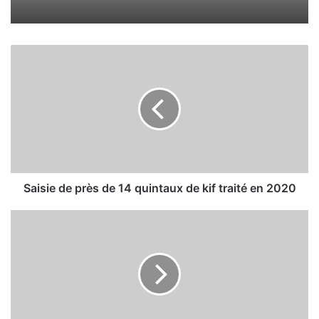
S
a
i
s
i
e
d
e
p
r
Saisie de près de 14 quintaux de kif traité en 2020
è
s
L
d
e
e
s
1
m
4
e
q
i
u
l