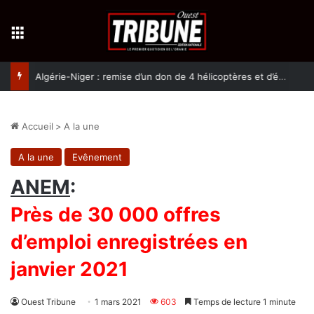
Menu
Algérie-Niger : remise d’un don de 4 hélicoptères et d’équipement militaires à l’armée nigérienne
Accueil
>
A la une
A la une
Evênement
ANEM
:
Près de 30 000 offres
d’emploi enregistrées en
janvier 2021
Ouest Tribune
1 mars 2021
603
Temps de lecture 1 minute