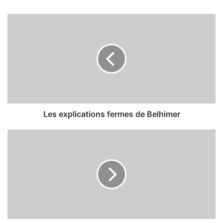
L
e
s
e
x
p
l
i
c
a
Les explications fermes de Belhimer
t
i
D
o
é
n
b
s
u
f
t
e
d
r
e
m
l
e
a