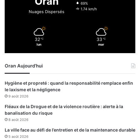
Oran
e
69%
c
1.74 km/h
Nuages Dispersés
i
n
s
l
32
33
℃
℃
i
lun
mar
b
é
r
Oran Aujourd’hui
a
u
x
Hygiène et propreté : quand la responsabilité remplace enfin
le laxisme et la négligence
9 août 2026
Fléaux de la Drogue et de la violence routière : alerte à la
banalisation du risque
8 août 2026
La ville face au défi de l’entretien et de la maintenance durable
5 août 2026