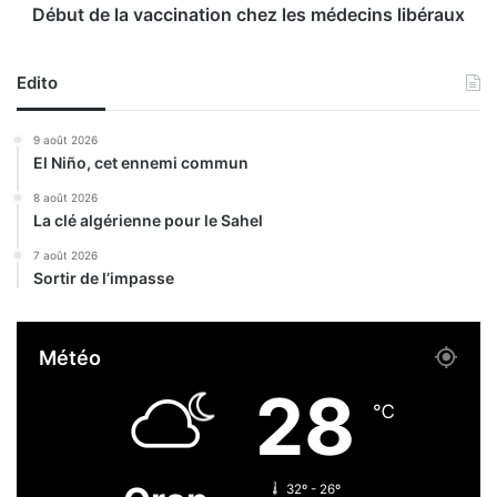
s
v
Début de la vaccination chez les médecins libéraux
d
a
e
c
B
Edito
c
e
i
l
n
9 août 2026
h
a
El Niño, cet ennemi commun
i
t
m
i
8 août 2026
La clé algérienne pour le Sahel
e
o
r
n
7 août 2026
c
Sortir de l’impasse
h
e
z
Météo
l
e
28
s
℃
m
é
d
32º - 26º