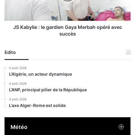
e
y
d
l
e
i
s
e
o
:
JS Kabylie : le gardien Gaya Merbah opéré avec
l
l
succès
i
e
d
g
a
a
Edito
r
r
i
d
5 août 2026
t
i
L’Algérie, un acteur dynamique
é
e
e
n
4 août 2026
n
L’ANP, principal pilier de la République
G
f
a
3 août 2026
a
y
L’axe Alger-Rome est solide
v
a
e
M
u
e
Météo
r
r
d
b