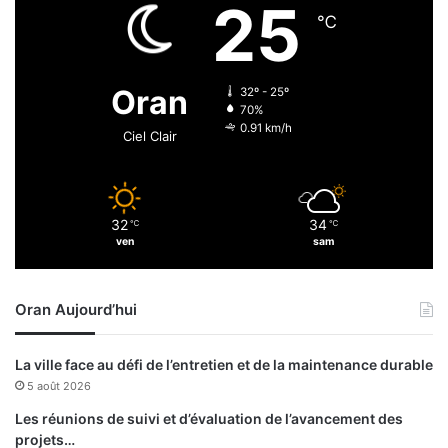
25
e
a
℃
s
h
s
o
i
p
Oran
32º - 25º
n
é
70%
i
r
0.91 km/h
Ciel Clair
s
é
t
a
r
v
é
e
32
34
s
℃
℃
c
ven
sam
d
s
e
u
s
c
Oran Aujourd’hui
i
c
n
è
o
s
La ville face au défi de l’entretien et de la maintenance durable
n
5 août 2026
d
a
Les réunions de suivi et d’évaluation de l’avancement des
t
projets…