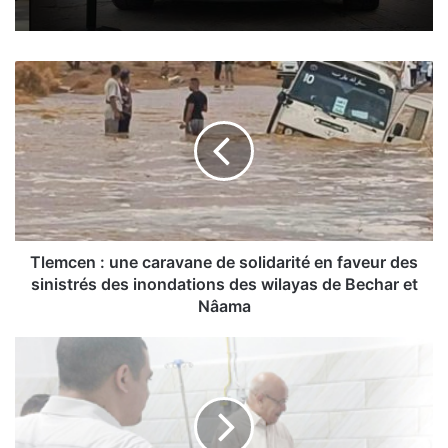
T
l
e
m
c
e
n
:
u
n
Tlemcen : une caravane de solidarité en faveur des
e
sinistrés des inondations des wilayas de Bechar et
c
Nâama
a
r
J
a
S
v
K
a
a
n
b