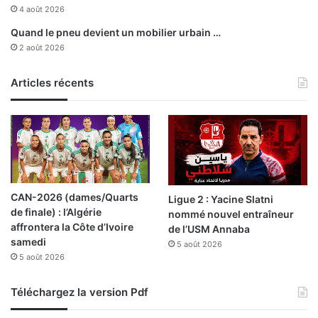
i
4 août 2026
o
Quand le pneu devient un mobilier urbain …
n
2 août 2026
s
d
e
Articles récents
s
w
i
l
a
y
a
CAN-2026 (dames/Quarts
Ligue 2 : Yacine Slatni
s
de finale) : l’Algérie
nommé nouvel entraîneur
d
affrontera la Côte d’Ivoire
de l’USM Annaba
e
samedi
B
5 août 2026
5 août 2026
e
c
h
Téléchargez la version Pdf
a