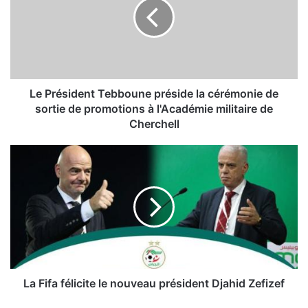
r
é
s
i
d
e
n
Le Président Tebboune préside la cérémonie de
t
sortie de promotions à l'Académie militaire de
T
Cherchell
e
b
L
b
a
o
F
u
i
n
f
e
a
p
f
r
é
é
l
s
i
La Fifa félicite le nouveau président Djahid Zefizef
i
c