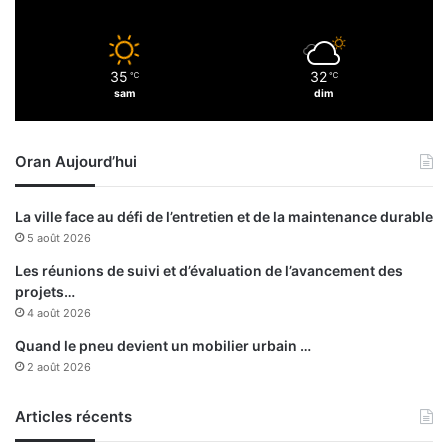
e
j
p
a
r
h
35
32
o
℃
℃
i
sam
dim
m
d
o
Z
t
e
Oran Aujourd’hui
i
f
o
i
n
z
La ville face au défi de l’entretien et de la maintenance durable
s
e
5 août 2026
à
f
l
Les réunions de suivi et d’évaluation de l’avancement des
'
projets…
A
4 août 2026
c
Quand le pneu devient un mobilier urbain …
a
2 août 2026
d
é
m
Articles récents
i