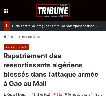
Menu
Lutte contre les drogues : octroi de récompenses financières aux dénonciateurs de trafiquants
Accueil
>
info en Direct
info en Direct
Rapatriement des
ressortissants algériens
blessés dans l’attaque armée
à Gao au Mali
Ouest Tribune
12 juillet 2022
552
Temps de lecture 1 minute