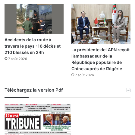
e
m
i
l
i
t
Accidents de la route à
a
travers le pays : 16 décès et
i
La présidente de l’APN reçoit
210 blessés en 24h
r
l’ambassadeur de la
7 août 2026
e
République populaire de
d
Chine auprès de l’Algérie
e
7 août 2026
C
h
Téléchargez la version Pdf
e
r
c
h
e
l
l