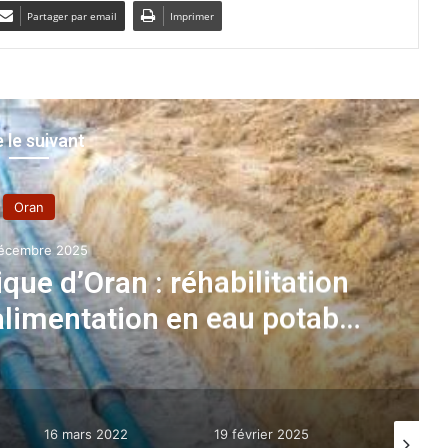
Partager par email
Imprimer
e le suivant
Oran
écembre 2025
ique d’Oran : réhabilitation
alimentation en eau potable
n 2025
16 mars 2022
19 février 2025
25 mars 