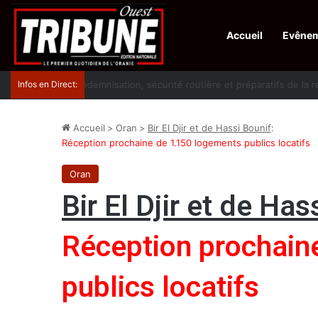
Accueil
Evêne
Infos en Direct:
Lutte contre les drogues : octroi de récompenses 
Accueil
>
Oran
>
Bir El Djir et de Hassi Bounif
:
Réception prochaine de 1.150 logements publics locatifs
Oran
Bir El Djir et de Has
Réception prochain
publics locatifs