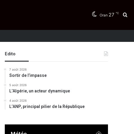
℃
27
Re
Oran
Edito
7 août 2026
Sortir de l’impasse
5 août 2026
L’Algérie, un acteur dynamique
4 août 2026
L’ANP, principal pilier de la République