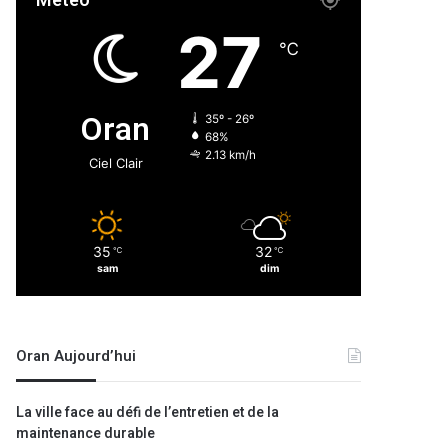
Météo
27
℃
Oran
35º - 26º
68%
2.13 km/h
Ciel Clair
35
32
℃
℃
sam
dim
Oran Aujourd’hui
La ville face au défi de l’entretien et de la
maintenance durable