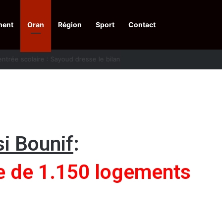
ment
Oran
Région
Sport
Contact
financières aux dénonciateurs de trafiquants
si Bounif
:
e de 1.150 logements