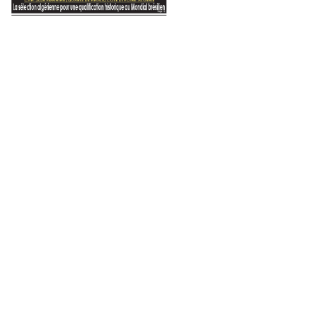
:
Université de Perpignan via Domitia : offre de Bourses pour les étudiants, les enseignants et le staff administratif
Pour développer la recherche en matière de rationalisation de l’énergie : appel à la création d’un réseau de chercheurs et d’entreprises
Cadre de vie : lancement de plusieurs projets au profit des zones d’ombre à Oran