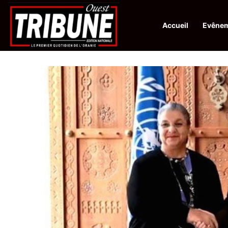
Accueil
Evêne
Infos en Direct:
Lutte contre les drogues : octroi de récompenses 