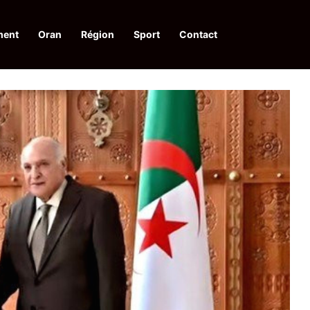
ment
Oran
Région
Sport
Contact
financières aux dénonciateurs de trafiquants