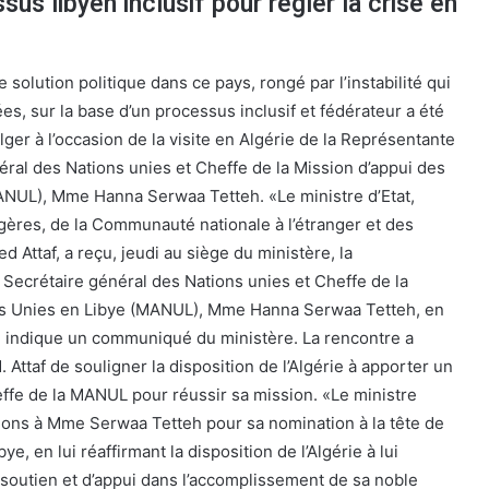
us libyen inclusif pour régler la crise en
 solution politique dans ce pays, rongé par l’instabilité qui
s, sur la base d’un processus inclusif et fédérateur a été
lger à l’occasion de la visite en Algérie de la Représentante
éral des Nations unies et Cheffe de la Mission d’appui des
ANUL), Mme Hanna Serwaa Tetteh. «Le ministre d’Etat,
ngères, de la Communauté nationale à l’étranger et des
d Attaf, a reçu, jeudi au siège du ministère, la
Secrétaire général des Nations unies et Cheffe de la
ns Unies en Libye (MANUL), Mme Hanna Serwaa Tetteh, en
e», indique un communiqué du ministère. La rencontre a
 Attaf de souligner la disposition de l’Algérie à apporter un
effe de la MANUL pour réussir sa mission. «Le ministre
tations à Mme Serwaa Tetteh pour sa nomination à la tête de
e, en lui réaffirmant la disposition de l’Algérie à lui
soutien et d’appui dans l’accomplissement de sa noble