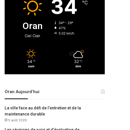
34
℃
Oran
34º - 29º
47%
5.02 km/h
Ciel Clair
34
32
℃
℃
sam
dim
Oran Aujourd’hui
La ville face au défi de l’entretien et de la
maintenance durable
5 août 2026
Les réunions de suivi et d’évaluation de