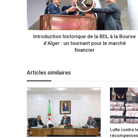
o
d
u
c
t
Introduction historique de la BDL à la Bourse
i
d’Alger : un tournant pour le marché
o
n
financier
h
i
s
Articles similaires
t
o
r
i
q
u
e
d
e
Lutte contre l
l
récompenses 