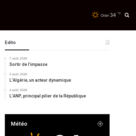
℃
34
Re
Oran
Edito
7 août 2026
Sortir de l’impasse
5 août 2026
L’Algérie, un acteur dynamique
4 août 2026
L’ANP, principal pilier de la République
Météo