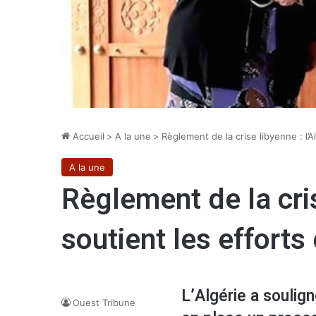
Accueil
>
A la une
>
Règlement de la crise libyenne : l’A
A la une
Règlement de la cris
soutient les efforts
L’Algérie a soulig
Ouest Tribune