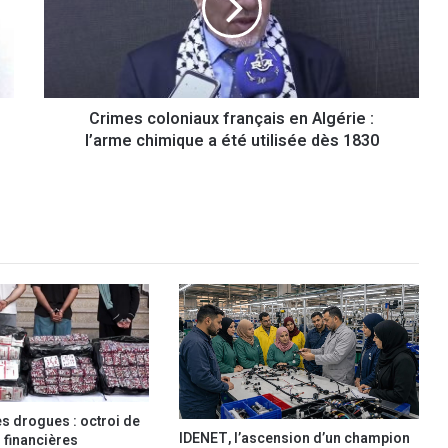
e
s
c
o
l
Crimes coloniaux français en Algérie :
o
l’arme chimique a été utilisée dès 1830
n
i
a
u
x
f
r
a
n
ç
a
i
s
e
es drogues : octroi de
n
IDENET, l’ascension d’un champion
financières