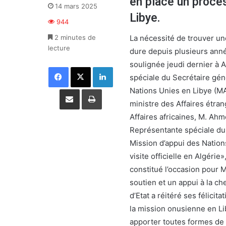
en place un process
14 mars 2025
Libye.
944
2 minutes de
La nécessité de trouver une
lecture
dure depuis plusieurs année
soulignée jeudi dernier à A
Facebook
X
Linkedin
spéciale du Secrétaire gén
Partager par email
Imprimer
Nations Unies en Libye (M
ministre des Affaires étra
Affaires africaines, M. Ahme
Représentante spéciale du 
Mission d’appui des Natio
visite officielle en Algéri
constitué l’occasion pour M.
soutien et un appui à la ch
d’Etat a réitéré ses félici
la mission onusienne en Liby
apporter toutes formes de 