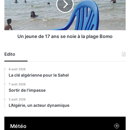
s
u
e
n
n
e
é
d
t
e
u
1
Un jeune de 17 ans se noie à la plage Bomo
d
7
e
a
Edito
n
s
s
8 août 2026
e
La clé algérienne pour le Sahel
n
o
7 août 2026
Sortir de l’impasse
i
e
5 août 2026
à
L’Algérie, un acteur dynamique
l
a
p
Météo
l