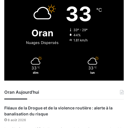
a
33
g
℃
e
B
o
Oran
33º - 29º
m
44%
o
1.81 km/h
Nuages Dispersés
33
33
℃
℃
dim
lun
Oran Aujourd’hui
Fléaux de la Drogue et de la violence routière : alerte à la
banalisation du risque
8 août 2026