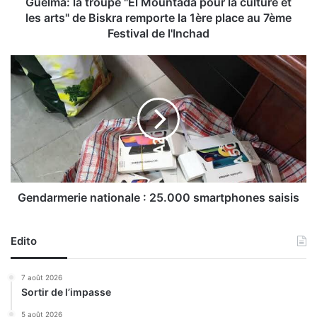
t
Guelma: la troupe "El Mountada pour la culture et
r
les arts" de Biskra remporte la 1ère place au 7ème
o
Festival de l'Inchad
u
p
G
e
e
"
n
E
d
l
a
M
r
o
m
u
e
n
r
t
i
Gendarmerie nationale : 25.000 smartphones saisis
a
e
d
n
a
Edito
a
p
t
o
i
7 août 2026
u
o
Sortir de l’impasse
r
n
l
a
5 août 2026