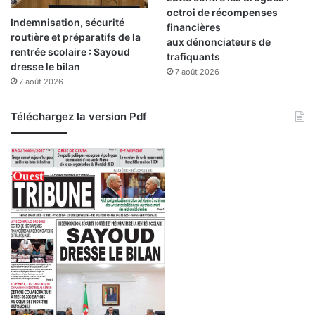
a
octroi de récompenses
c
Indemnisation, sécurité
financières
e
routière et préparatifs de la
aux dénonciateurs de
a
rentrée scolaire : Sayoud
trafiquants
u
dresse le bilan
7 août 2026
7
7 août 2026
è
m
Téléchargez la version Pdf
e
F
e
s
t
i
v
a
l
d
e
l
'
I