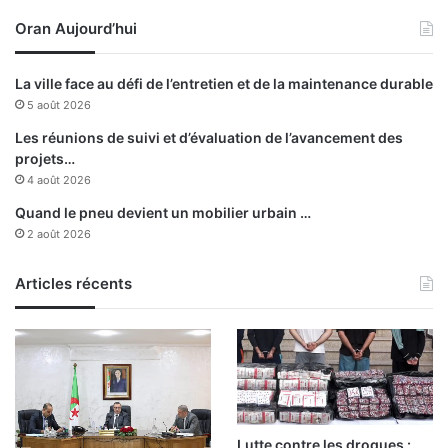
i
a
Oran Aujourd’hui
s
i
k
s
r
i
La ville face au défi de l’entretien et de la maintenance durable
a
s
5 août 2026
r
e
Les réunions de suivi et d’évaluation de l’avancement des
m
projets…
p
4 août 2026
o
Quand le pneu devient un mobilier urbain …
r
2 août 2026
t
e
l
Articles récents
a
1
è
r
e
p
l
Lutte contre les drogues :