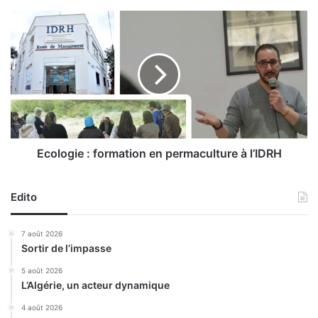
p
l
E
o
c
n
o
g
l
é
o
s
g
d
i
a
e
n
:
s
f
Ecologie : formation en permaculture à l’IDRH
l
o
e
r
n
Edito
m
o
a
i
t
7 août 2026
r
i
Sortir de l’impasse
à
o
A
n
5 août 2026
ï
L’Algérie, un acteur dynamique
e
n
n
4 août 2026
E
p