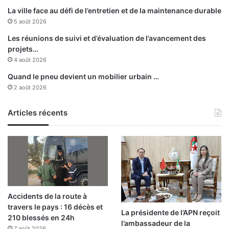
e
La ville face au défi de l’entretien et de la maintenance durable
n
5 août 2026
t
r
Les réunions de suivi et d’évaluation de l’avancement des
e
projets…
p
4 août 2026
r
Quand le pneu devient un mobilier urbain …
i
2 août 2026
s
e
d
Articles récents
’
e
n
t
r
e
t
Accidents de la route à
i
travers le pays : 16 décès et
e
La présidente de l’APN reçoit
210 blessés en 24h
n
l’ambassadeur de la
7 août 2026