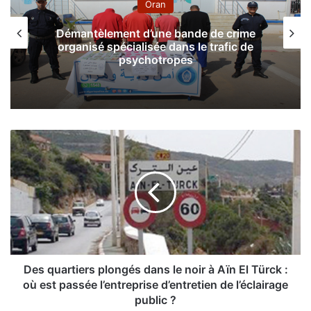
Oran
Démantèlement d’une bande de crime
organisé spécialisée dans le trafic de
psychotropes
D
e
s
q
u
a
r
t
i
e
Des quartiers plongés dans le noir à Aïn El Türck :
r
où est passée l’entreprise d’entretien de l’éclairage
s
public ?