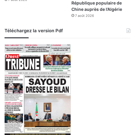
d
République populaire de
e
Chine auprès de l’Algérie
l
7 août 2026
’
é
Téléchargez la version Pdf
c
l
a
i
r
a
g
e
p
u
b
l
i
c
?