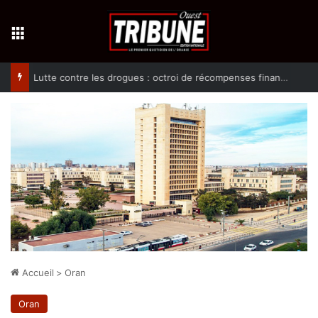
Menu
Lutte contre les drogues : octroi de récompenses financières aux dénonciateurs de trafiquants
Accueil
>
Oran
Oran