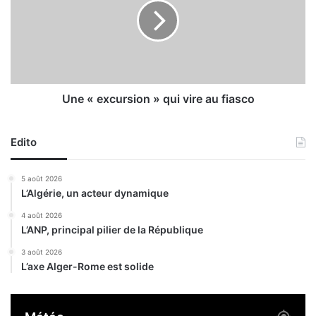
p
«
r
e
o
x
j
c
e
u
t
r
s
s
Une « excursion » qui vire au fiasco
e
i
n
o
c
Edito
n
o
»
u
q
5 août 2026
r
u
L’Algérie, un acteur dynamique
s
i
d
v
4 août 2026
e
L’ANP, principal pilier de la République
i
r
r
3 août 2026
é
e
L’axe Alger-Rome est solide
a
a
l
u
i
f