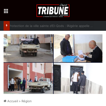
Menu
Protection de la ville sainte d’El-Qods : l’Algérie appelle à une action collective
Accueil
>
Région