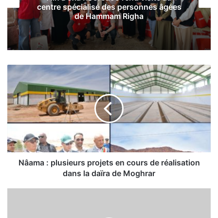
centre spécialisé des personnes âgées
de Hammam Righa
N
â
a
m
a
:
p
l
u
s
Nâama : plusieurs projets en cours de réalisation
i
dans la daïra de Moghrar
e
u
U
r
n
s
e