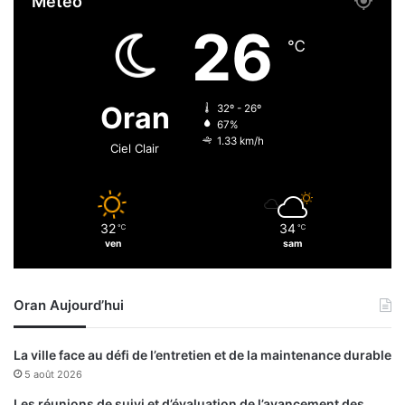
Météo
s
i
a
a
26
t
s
℃
i
c
o
o
n
Oran
32º - 26º
d
67%
a
1.33 km/h
Ciel Clair
n
s
l
a
32
34
℃
℃
d
ven
sam
a
ï
r
Oran Aujourd’hui
a
d
e
La ville face au défi de l’entretien et de la maintenance durable
M
5 août 2026
o
g
Les réunions de suivi et d’évaluation de l’avancement des