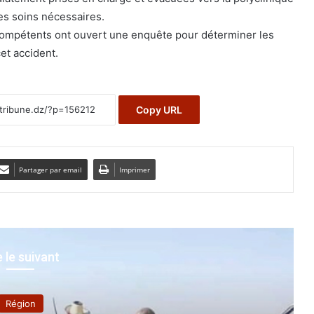
es soins nécessaires.
 compétents ont ouvert une enquête pour déterminer les
et accident.
Copy URL
Partager par email
Imprimer
e le suivant
Région