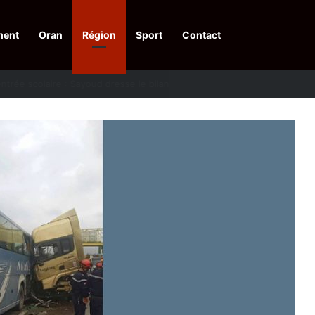
ment
Oran
Région
Sport
Contact
financières aux dénonciateurs de trafiquants