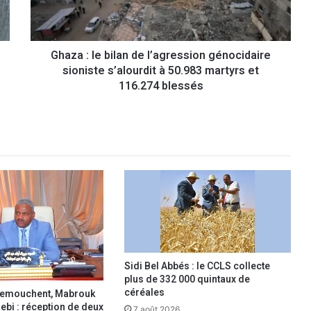
l
e
b
Ghaza : le bilan de l’agression génocidaire
i
sioniste s’alourdit à 50.983 martyrs et
l
a
116.274 blessés
n
d
e
l
’
a
g
r
e
s
s
i
Sidi Bel Abbés : le CCLS collecte
o
plus de 332 000 quintaux de
n
céréales
 Temouchent, Mabrouk
g
bi : réception de deux
7 août 2026