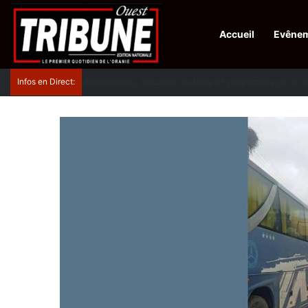
Accueil
Evêne
Infos en Direct:
Lutte contre les drogues : octroi de récompenses 