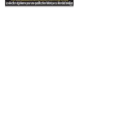
20 mars 2023
Sûreté d’El-Harrach (Alger) : s
viandes blanches et 140 kg de
r 2025
2 juin 2022
14 décembre 2024
Sidi Bel Abbés : formation au profit des sages-femmes à l’EPH Lamtar
Blida
:
Sidi Bel Abbés : dotation du CHU Abdelkader Hassani d’importants matériels sophistiqués
Trois enfants morts noyés dans des points d’eau en une semaine