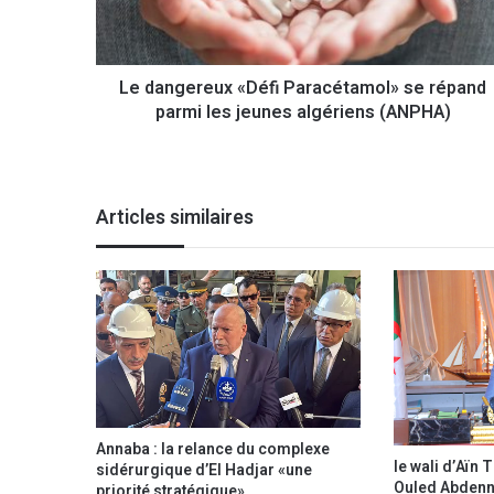
e
r
e
Le dangereux «Défi Paracétamol» se répand
u
parmi les jeunes algériens (ANPHA)
x
«
D
é
f
Articles similaires
i
P
a
r
a
c
é
t
a
m
Annaba : la relance du complexe
o
le wali d’Aïn
sidérurgique d’El Hadjar «une
l
Ouled Abdenne
priorité stratégique»