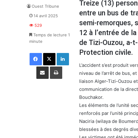
Treize (13) person
Ouest Tribune
entre un bus de t
14 avril 2025
semi-remorques, su
529
12 à l’entrée de l
Temps de lecture 1
de Tizi-Ouzou, a-t
minute
Protection civile.
Facebook
X
Linkedin
L’accident s’est produit ver
Partager par email
Imprimer
niveau de l’arrêt de bus, e
liaison Alger-Tizi-Ouzou 
communication de la direct
Bouchakor.
Les éléments de l’unité se
renforcés par l’unité princi
Naciria (wilaya de Boumerd
blessées à des degrés dive
Les victimes ont été imméd