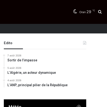
℃
29
Re
Oran
Edito
7 août 2026
Sortir de l’impasse
5 août 2026
L’Algérie, un acteur dynamique
4 août 2026
L’ANP, principal pilier de la République