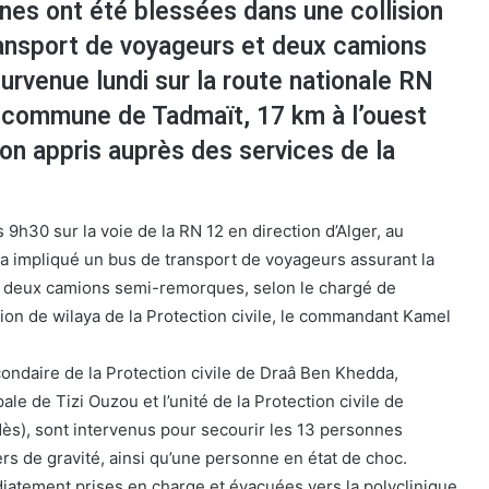
nes ont été blessées dans une collision
ransport de voyageurs et deux camions
rvenue lundi sur la route nationale RN
a commune de Tadmaït, 17 km à l’ouest
-on appris auprès des services de la
s 9h30 sur la voie de la RN 12 en direction d’Alger, au
t a impliqué un bus de transport de voyageurs assurant la
et deux camions semi-remorques, selon le chargé de
ion de wilaya de la Protection civile, le commandant Kamel
condaire de la Protection civile de Draâ Ben Khedda,
pale de Tizi Ouzou et l’unité de la Protection civile de
ès), sont intervenus pour secourir les 13 personnes
rs de gravité, ainsi qu’une personne en état de choc.
iatement prises en charge et évacuées vers la polyclinique