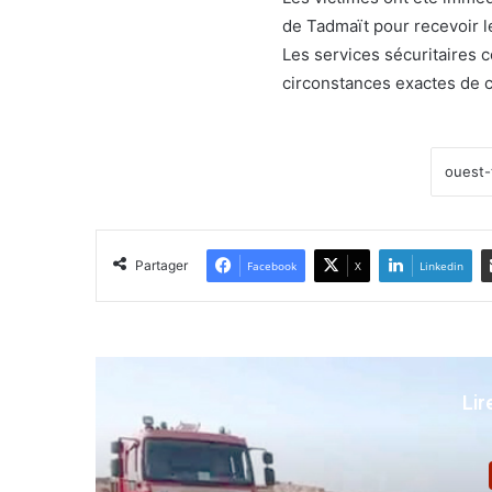
de Tadmaït pour recevoir l
Les services sécuritaires
circonstances exactes de c
Partager
Facebook
X
Linkedin
Lir