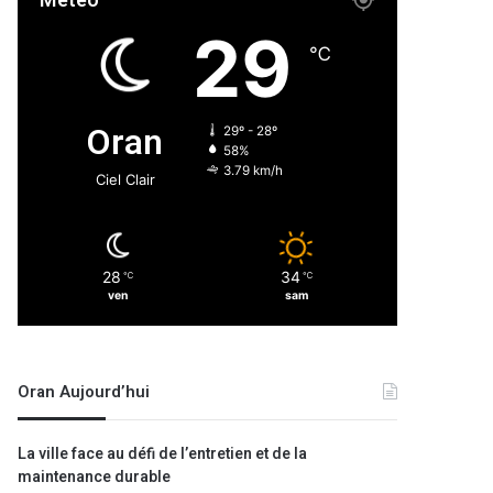
Météo
29
℃
Oran
29º - 28º
58%
3.79 km/h
Ciel Clair
28
34
℃
℃
ven
sam
Oran Aujourd’hui
La ville face au défi de l’entretien et de la
maintenance durable