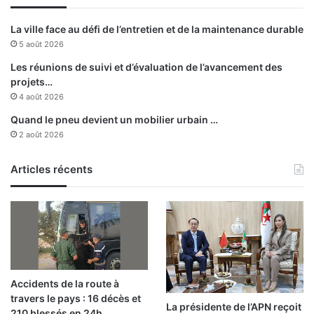
s
e
La ville face au défi de l’entretien et de la maintenance durable
t
5 août 2026
s
a
Les réunions de suivi et d’évaluation de l’avancement des
i
projets…
s
4 août 2026
i
Quand le pneu devient un mobilier urbain …
e
2 août 2026
d
’
Articles récents
u
n
e
q
u
a
n
t
Accidents de la route à
i
travers le pays : 16 décès et
t
La présidente de l’APN reçoit
210 blessés en 24h