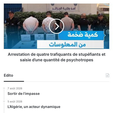
p
r
A
o
r
m
r
o
e
t
s
i
t
o
a
n
t
«
i
B
o
Arrestation de quatre trafiquants de stupéfiants et
e
n
saisie d’une quantité de psychotropes
n
d
k
e
a
q
Edito
d
u
d
a
7 août 2026
o
t
Sortir de l’impasse
u
r
r
e
5 août 2026
A
L’Algérie, un acteur dynamique
t
m
r