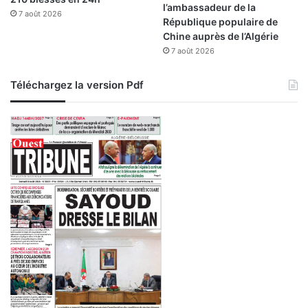
é
l’ambassadeur de la
7 août 2026
d
République populaire de
e
Chine auprès de l’Algérie
p
7 août 2026
s
y
Téléchargez la version Pdf
c
h
o
t
r
o
p
e
s