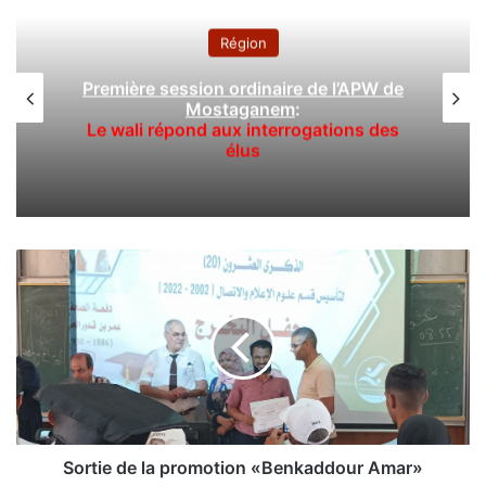
Région
Première session ordinaire de l’APW de
Mostaganem
:
Le wali répond aux interrogations des
élus
S
o
r
t
i
e
d
e
l
a
Sortie de la promotion «Benkaddour Amar»