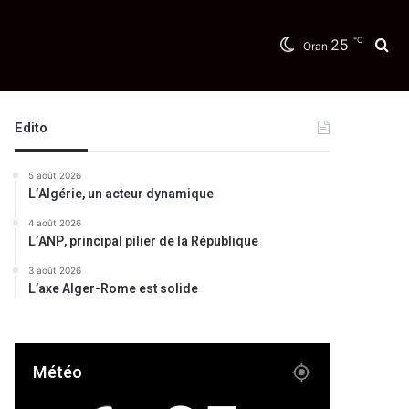
℃
25
Re
Oran
Edito
5 août 2026
L’Algérie, un acteur dynamique
4 août 2026
L’ANP, principal pilier de la République
3 août 2026
L’axe Alger-Rome est solide
Météo