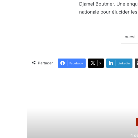
Djamel Boutmer. Une enquê
nationale pour élucider le
Partager
Facebook
X
Linkedin
Lir
4 d