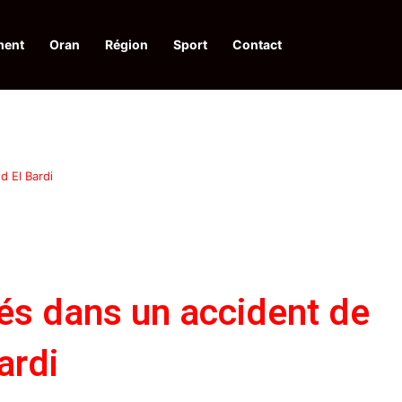
ment
Oran
Région
Sport
Contact
pelle à une action collective
d El Bardi
és dans un accident de
ardi