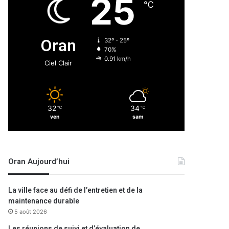
25
℃
Oran
32º - 25º
70%
0.91 km/h
Ciel Clair
32
34
℃
℃
ven
sam
Oran Aujourd’hui
La ville face au défi de l’entretien et de la
maintenance durable
5 août 2026
Les réunions de suivi et d’évaluation de