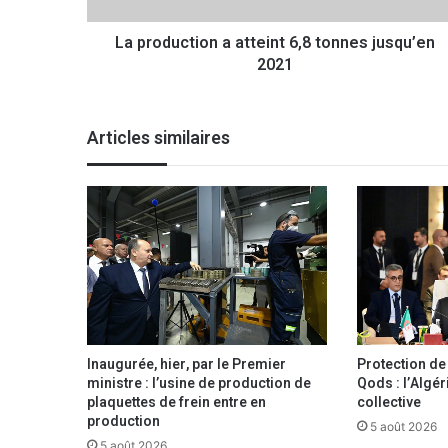
t
La production a atteint 6,8 tonnes jusqu’en
i
2021
o
n
a
a
Articles similaires
t
t
e
i
n
t
6
,
8
t
o
Inaugurée, hier, par le Premier
Protection de l
n
ministre : l’usine de production de
Qods : l’Algér
n
plaquettes de frein entre en
collective
e
production
5 août 2026
s
5 août 2026