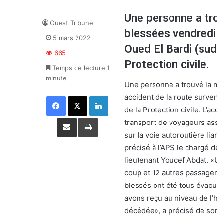
Une personne a tro
Ouest Tribune
blessées vendredi 
5 mars 2022
Oued El Bardi (sud
665
Protection civile.
Temps de lecture 1
minute
Une personne a trouvé la m
accident de la route surven
Facebook
X
Linkedin
de la Protection civile. L’
Partager par email
Imprimer
transport de voyageurs ass
sur la voie autoroutière li
précisé à l’APS le chargé d
lieutenant Youcef Abdat. 
coup et 12 autres passagers
blessés ont été tous évacu
avons reçu au niveau de l’
décédée», a précisé de son