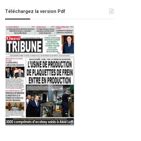
BMS
:
Téléchargez la version Pdf
Fortes pluies sur des wilayas
centre du pay
26
15 mars 2024
22 décembre 2025
Migration : le Makhzen exploite la souffrance de son peuple comme moyen de chantage
Alger: arrestation de 13 individus et saisie de 16.000 comprimés psychotropes
Ministère du Travail, de l’Emploi et de la Sécurité sociale : engagement de l’évaluation des organismes sous tutelle