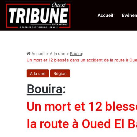
Accueil
Evêne
Infos en Direct:
Protection de la ville sainte d’El-Qods : l’Algérie ap
Accueil
>
A la une
>
Bouira
:
Un mort et 12 blessés dans un accident de la route à Oue
A la une
Région
Bouira
:
Un mort et 12 bless
la route à Oued El B