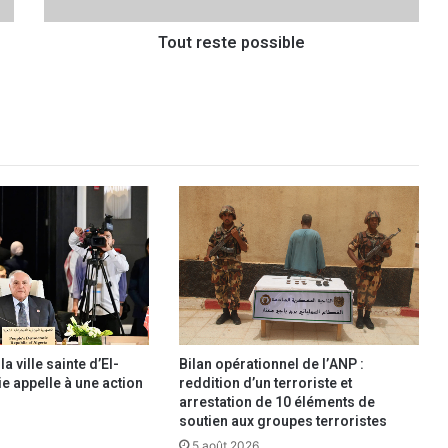
e
Tout reste possible
p
o
s
s
i
b
l
e
a ville sainte d’El-
Bilan opérationnel de l’ANP :
ie appelle à une action
reddition d’un terroriste et
arrestation de 10 éléments de
soutien aux groupes terroristes
5 août 2026