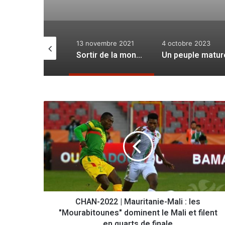
 septembre 2024
13 novembre 2021
4 octobre 2023
Un peuple uni et imperméable aux discours de la division
Sortir de la monotonie
Un peuple matur
C
H
A
N
-
2
0
2
2
CHAN-2022 | Mauritanie-Mali : les
|
"Mourabitounes" dominent le Mali et filent
M
a
en quarts de finale