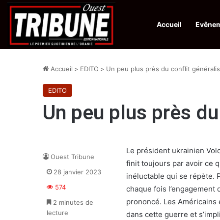
Accueil
Evêne
Infos en Direct:
La revue El Djeïch : l’Algérie poursuit la réalisation
Accueil
>
EDITO
>
Un peu plus près du conflit générali
EDITO
Un peu plus près du 
Le président ukrainien Volod
Ouest Tribune
finit toujours par avoir ce 
28 janvier 2023
inéluctable qui se répète.
574
chaque fois l’engagement d
prononcé. Les Américains e
2 minutes de
lecture
dans cette guerre et s’impl