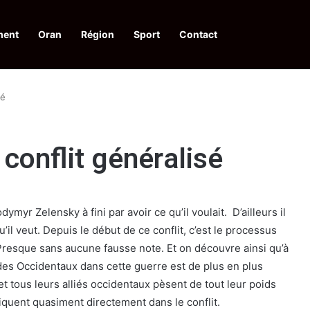
ment
Oran
Région
Sport
Contact
 d’acquis qualitatifs et historiques dans un climat de sécurité et de stabili
sé
conflit généralisé
ymyr Zelensky à fini par avoir ce qu’il voulait. D’ailleurs il
qu’il veut. Depuis le début de ce conflit, c’est le processus
 Presque sans aucune fausse note. Et on découvre ainsi qu’à
es Occidentaux dans cette guerre est de plus en plus
t tous leurs alliés occidentaux pèsent de tout leur poids
iquent quasiment directement dans le conflit.