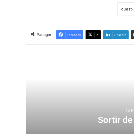
Partager
Facebook
X
Linkedin
Lir
13 
la
Sortir d