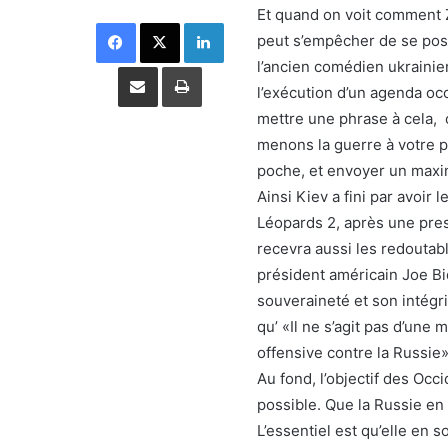
Et quand on voit comment 
Facebook
X
Linkedin
peut s’empêcher de se pos
l’ancien comédien ukrainie
Partager par email
Imprimer
l’exécution d’un agenda occ
mettre une phrase à cela, 
menons la guerre à votre pl
poche, et envoyer un maxi
Ainsi Kiev a fini par avoir
Léopards 2, après une press
recevra aussi les redoutab
président américain Joe Bid
souveraineté et son intégrit
qu’ «Il ne s’agit pas d’une
offensive contre la Russie
Au fond, l’objectif des Occ
possible. Que la Russie en
L’essentiel est qu’elle en 