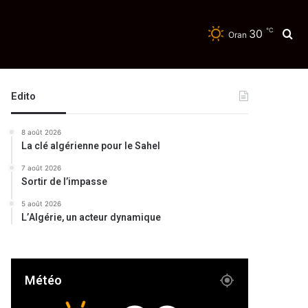
℃
30
Re
Oran
té
Edito
8 août 2026
La clé algérienne pour le Sahel
7 août 2026
Sortir de l’impasse
5 août 2026
L’Algérie, un acteur dynamique
Météo