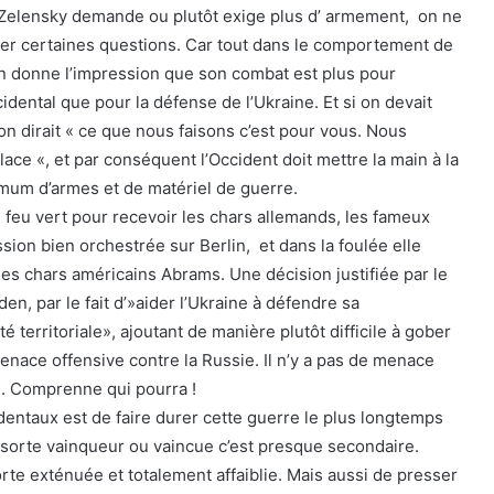
Zelensky demande ou plutôt exige plus d’ armement, on ne
er certaines questions. Car tout dans le comportement de
n donne l’impression que son combat est plus pour
idental que pour la défense de l’Ukraine. Et si on devait
on dirait « ce que nous faisons c’est pour vous. Nous
ace «, et par conséquent l’Occident doit mettre la main à la
mum d’armes et de matériel de guerre.
 le feu vert pour recevoir les chars allemands, les fameux
ion bien orchestrée sur Berlin, et dans la foulée elle
les chars américains Abrams. Une décision justifiée par le
en, par le fait d’»aider l’Ukraine à défendre sa
é territoriale», ajoutant de manière plutôt difficile à gober
 menace offensive contre la Russie. Il n’y a pas de menace
». Comprenne qui pourra !
identaux est de faire durer cette guerre le plus longtemps
 sorte vainqueur ou vaincue c’est presque secondaire.
sorte exténuée et totalement affaiblie. Mais aussi de presser