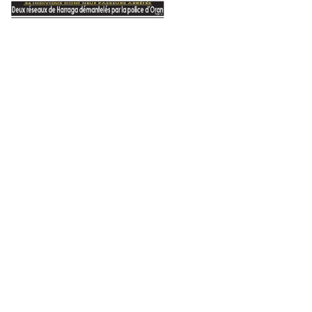
5
9 juin 2023
3 juillet 2022
La Palestine vivra !
Jusqu’à quand ?!
La Tunisie face au FMI