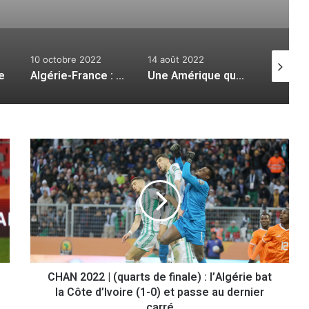
10 octobre 2022
14 août 2022
9 juin 202
e
Algérie-France : un excellent timing
Une Amérique qui chancelle
C
H
A
N
2
0
2
2
|
CHAN 2022 | (quarts de finale) : l’Algérie bat
(
la Côte d’Ivoire (1-0) et passe au dernier
q
u
carré