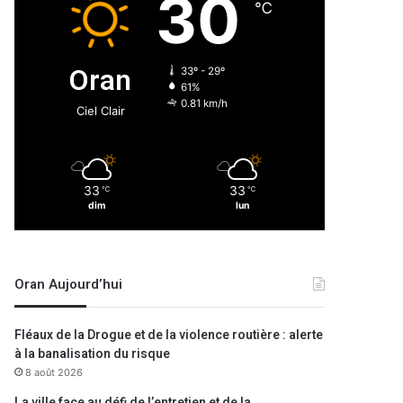
30
℃
Oran
33º - 29º
61%
0.81 km/h
Ciel Clair
33
33
℃
℃
dim
lun
Oran Aujourd’hui
Fléaux de la Drogue et de la violence routière : alerte
à la banalisation du risque
8 août 2026
La ville face au défi de l’entretien et de la