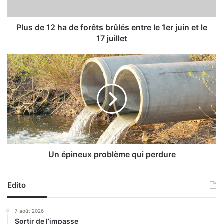
2
h
a
Plus de 12 ha de forêts brûlés entre le 1er juin et le
d
17 juillet
e
f
U
o
n
r
é
ê
p
t
i
s
n
b
e
r
u
û
x
l
p
Un épineux problème qui perdure
é
r
s
o
e
Edito
b
n
l
t
è
7 août 2026
r
m
Sortir de l’impasse