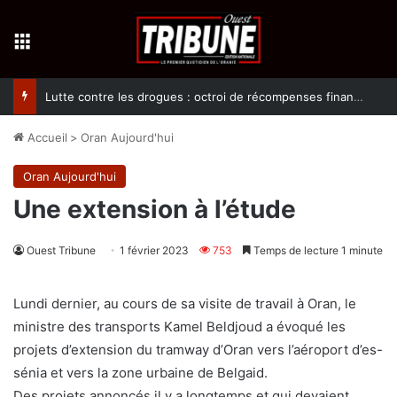
Menu
Lutte contre les drogues : octroi de récompenses financières aux dénonciateurs de trafiquants
Accueil
>
Oran Aujourd'hui
Oran Aujourd'hui
Une extension à l’étude
Ouest Tribune
1 février 2023
753
Temps de lecture 1 minute
Lundi dernier, au cours de sa visite de travail à Oran, le
ministre des transports Kamel Beldjoud a évoqué les
projets d’extension du tramway d’Oran vers l’aéroport d’es-
sénia et vers la zone urbaine de Belgaid.
Des projets annoncés il y a longtemps et qui devaient