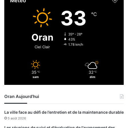
Météo
,
t
33
o
℃
u
t
f
Oran
35º - 28º
l
43%
a
1.78 km/h
Ciel Clair
m
m
e
s
35
32
℃
℃
a
sam
dim
v
a
n
Oran Aujourd’hui
t
l
a
La ville face au défi de l’entretien et de la maintenance durable
f
5 août 2026
i
n
Les réunions de suivi et d’évaluation de l’avancement des