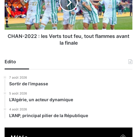
e
-
r
2
r
0
e
2
d
2
e
:
CHAN-2022 : les Verts tout feu, tout flammes avant
l
l
la finale
’
e
i
s
m
V
Edito
a
e
g
r
7 août 2026
e
t
Sortir de l’impasse
s
t
5 août 2026
L’Algérie, un acteur dynamique
o
u
4 août 2026
t
L’ANP, principal pilier de la République
f
e
u