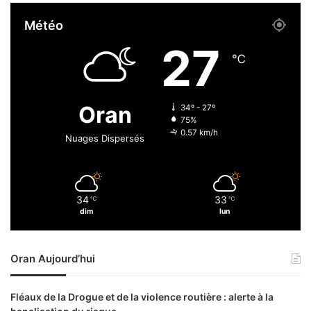
i
t
Météo
t
r
a
i
27
t
c
℃
i
e
o
d
n
e
Oran
34º - 27º
s
75%
O
0.57 km/h
Nuages Dispersés
c
c
i
d
34
33
℃
℃
e
dim
lun
n
t
a
Oran Aujourd’hui
u
x
Fléaux de la Drogue et de la violence routière : alerte à la