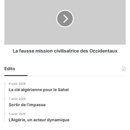
a
a
t
f
t
a
e
u
n
s
t
s
e
e
d
m
’
i
La fausse mission civilisatrice des Occidentaux
e
s
n
s
t
Edito
i
r
o
é
n
8 août 2026
e
c
La clé algérienne pour le Sahel
e
i
n
v
7 août 2026
Sortir de l’impasse
e
i
x
l
5 août 2026
p
i
L’Algérie, un acteur dynamique
l
s
o
a