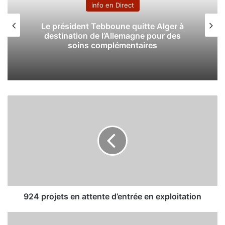
info en Direct
Le président Tebboune quitte Alger à
destination de l’Allemagne pour des
soins complémentaires
9
2
4
p
r
o
j
e
t
s
924 projets en attente d’entrée en exploitation
e
n
L