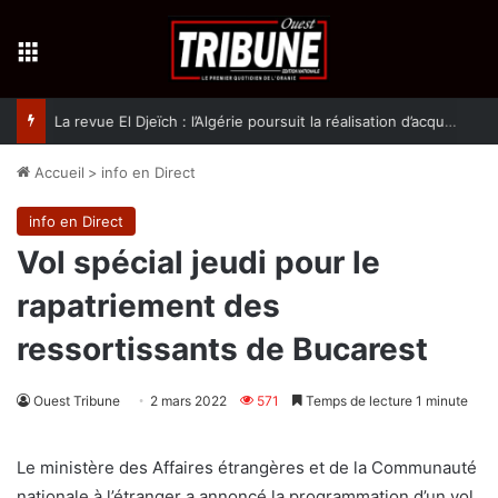
Menu
La revue El Djeïch : l’Algérie poursuit la réalisation d’acquis qualitatifs et historiques dans un climat de sécurité et de stabilité
Accueil
>
info en Direct
info en Direct
Vol spécial jeudi pour le
rapatriement des
ressortissants de Bucarest
Ouest Tribune
2 mars 2022
571
Temps de lecture 1 minute
Le ministère des Affaires étrangères et de la Communauté
nationale à l’étranger a annoncé la programmation d’un vol