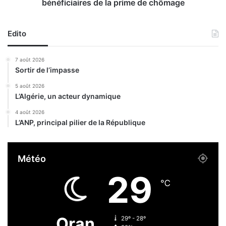
c
i
bénéficiaires de la prime de chômage
h
n
e
t
m
a
Edito
i
u
n
x
7 août 2026
s
d
Sortir de l’impasse
e
c
5 août 2026
L’Algérie, un acteur dynamique
é
r
4 août 2026
é
L’ANP, principal pilier de la République
a
l
e
Météo
s
r
29
é
℃
c
o
l
Oran
29º - 28º
t