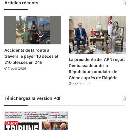
Articles récents
e
s
d
e
l
a
p
r
Accidents de la route à
i
travers le pays : 16 décès et
m
La présidente de l’APN reçoit
210 blessés en 24h
e
l’ambassadeur de la
7 août 2026
d
République populaire de
e
Chine auprès de l’Algérie
c
7 août 2026
h
ô
Téléchargez la version Pdf
m
a
g
e