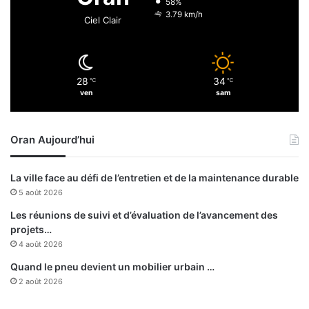
58%
é
3.79 km/h
Ciel Clair
s
e
t
3
28
34
℃
℃
6
ven
sam
.
0
0
Oran Aujourd’hui
0
b
é
La ville face au défi de l’entretien et de la maintenance durable
n
5 août 2026
é
f
Les réunions de suivi et d’évaluation de l’avancement des
i
projets…
c
4 août 2026
i
Quand le pneu devient un mobilier urbain …
a
2 août 2026
i
r