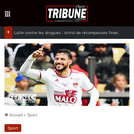
Menu
Lutte contre les drogues : octroi de récompenses financières aux dénonciateurs de trafiquants
Accueil
>
Sport
Sport