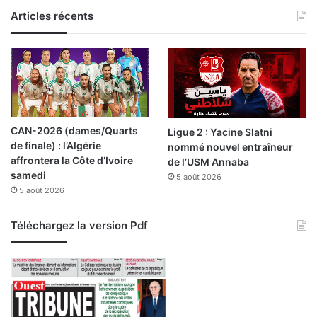
a
n
c
Articles récents
v
é
e
r
n
é
t
m
i
o
o
n
n
i
CAN-2026 (dames/Quarts
Ligue 2 : Yacine Slatni
-
e
de finale) : l’Algérie
nommé nouvel entraîneur
c
d
affrontera la Côte d’Ivoire
de l’USM Annaba
a
'
samedi
d
5 août 2026
i
5 août 2026
r
n
e
v
e
e
Téléchargez la version Pdf
n
s
t
t
r
i
e
t
l
u
’
r