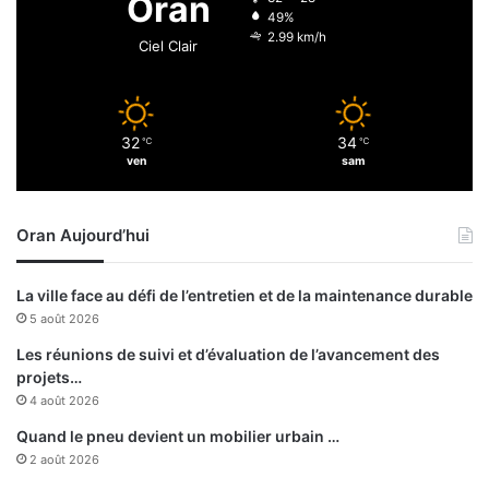
Oran
l
i
49%
t
d
2.99 km/h
Ciel Clair
u
e
r
n
e
t
:
d
s
32
34
℃
℃
e
ven
sam
i
l
g
a
n
R
a
Oran Aujourd’hui
é
t
p
u
u
La ville face au défi de l’entretien et de la maintenance durable
r
b
5 août 2026
e
l
d
i
Les réunions de suivi et d’évaluation de l’avancement des
’
q
projets…
u
u
4 août 2026
n
e
Quand le pneu devient un mobilier urbain …
e
à
2 août 2026
c
l
o