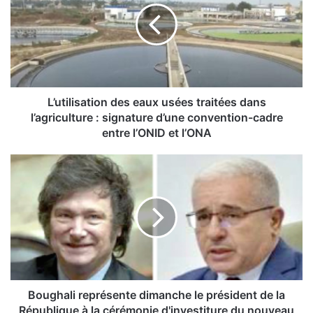
t
i
l
i
s
a
t
L’utilisation des eaux usées traitées dans
i
l’agriculture : signature d’une convention-cadre
o
entre l’ONID et l’ONA
n
d
B
e
o
s
u
e
g
a
h
u
a
x
l
u
i
s
r
é
e
Boughali représente dimanche le président de la
e
p
République à la cérémonie d'investiture du nouveau