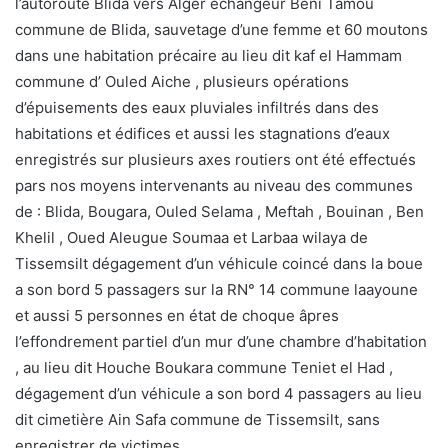
l’autoroute Blida vers Alger échangeur Beni Tamou
commune de Blida, sauvetage d’une femme et 60 moutons
dans une habitation précaire au lieu dit kaf el Hammam
commune d’ Ouled Aiche , plusieurs opérations
d’épuisements des eaux pluviales infiltrés dans des
habitations et édifices et aussi les stagnations d’eaux
enregistrés sur plusieurs axes routiers ont été effectués
pars nos moyens intervenants au niveau des communes
de : Blida, Bougara, Ouled Selama , Meftah , Bouinan , Ben
Khelil , Oued Aleugue Soumaa et Larbaa wilaya de
Tissemsilt dégagement d’un véhicule coincé dans la boue
a son bord 5 passagers sur la RN° 14 commune laayoune
et aussi 5 personnes en état de choque âpres
l’effondrement partiel d’un mur d’une chambre d’habitation
, au lieu dit Houche Boukara commune Teniet el Had ,
dégagement d’un véhicule a son bord 4 passagers au lieu
dit cimetière Ain Safa commune de Tissemsilt, sans
enregistrer de victimes .