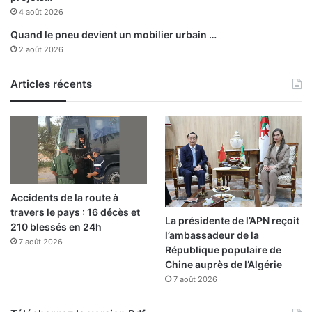
i
t
4 août 2026
n
t
Quand le pneu devient un mobilier urbain …
d
e
2 août 2026
e
n
l
d
a
Articles récents
u
j
e
u
n
e
s
s
Accidents de la route à
e
travers le pays : 16 décès et
d
La présidente de l’APN reçoit
210 blessés en 24h
u
l’ambassadeur de la
1
7 août 2026
République populaire de
e
Chine auprès de l’Algérie
r
7 août 2026
a
u