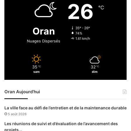
u
26
c
n
℃
a
p
i
r
n
o
Oran
35º - 26º
s
j
74%
a
e
1.61 km/h
Nuages Dispersés
u
t
F
q
o
u
r
i
35
32
u
℃
℃
n
sam
dim
m
’
p
a
a
q
Oran Aujourd’hui
n
u
a
e
f
t
La ville face au défi de l’entretien et de la maintenance durable
r
r
5 août 2026
i
o
c
p
Les réunions de suivi et d’évaluation de l’avancement des
a
a
projets…