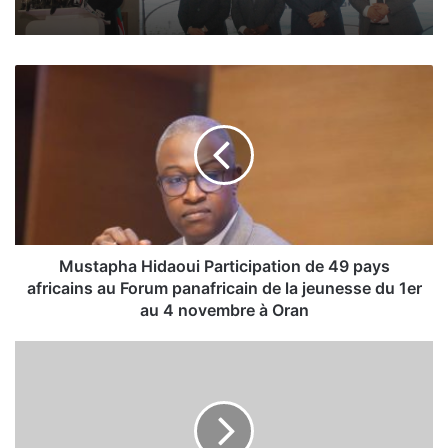
M
u
s
t
a
p
h
a
H
i
Mustapha Hidaoui Participation de 49 pays
d
africains au Forum panafricain de la jeunesse du 1er
a
au 4 novembre à Oran
o
u
R
i
e
P
s
a
t
r
a