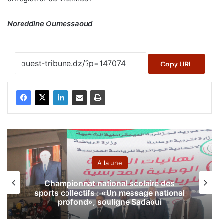
Noreddine Oumessaoud
Copy URL
A la une
Concours artistique pour design 
ire des
médaille des J.M
:
e national
Le designer Khiat Marwan décl
aoui
vainqueur