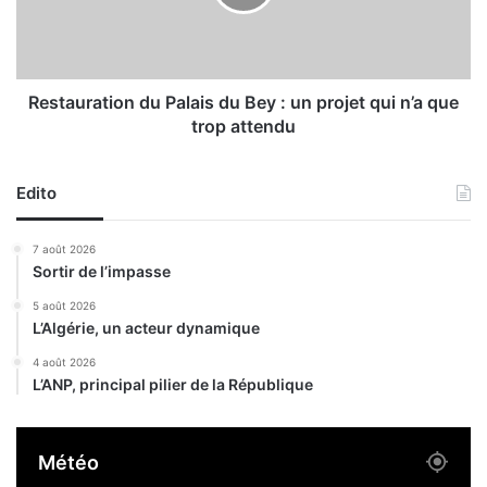
t
u
i
r
c
a
i
t
p
i
Restauration du Palais du Bey : un projet qui n’a que
a
o
trop attendu
t
n
i
d
o
u
Edito
n
P
d
a
7 août 2026
e
l
Sortir de l’impasse
4
a
9
i
5 août 2026
p
L’Algérie, un acteur dynamique
s
a
d
4 août 2026
y
u
L’ANP, principal pilier de la République
s
B
a
e
f
y
Météo
r
:
i