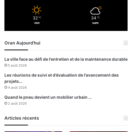
q
r
u
o
e
32
34
u
℃
℃
s
ven
sam
p
:
e
2
s
0
Oran Aujourd’hui
t
2
e
3
r
e
La ville face au défi de l’entretien et de la maintenance durable
r
s
5 août 2026
o
t
r
l
Les réunions de suivi et d’évaluation de l’avancement des
i
a
projets…
s
p
4 août 2026
t
r
Quand le pneu devient un mobilier urbain …
e
e
2 août 2026
s
m
e
i
t
Articles récents
è
8
r
3
e