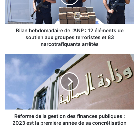
h
e
b
d
o
Bilan hebdomadaire de l'ANP : 12 éléments de
m
soutien aux groupes terroristes et 83
a
narcotrafiquants arrêtés
d
a
R
i
é
r
f
e
o
d
r
e
m
l
e
'
d
A
e
N
l
Réforme de la gestion des finances publiques :
P
a
2023 est la première année de sa concrétisation
:
g
1
e