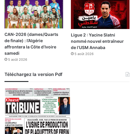
n
a
a
n
r
n
c
é
o
e
CAN-2026 (dames/Quarts
Ligue 2 : Yacine Slatni
t
d
de finale) : l’Algérie
nommé nouvel entraîneur
r
e
affrontera la Côte d’Ivoire
de l’USM Annaba
a
s
samedi
f
5 août 2026
a
5 août 2026
i
c
q
o
u
n
Téléchargez la version Pdf
a
c
n
r
t
é
s
t
a
i
r
s
r
a
ê
t
t
i